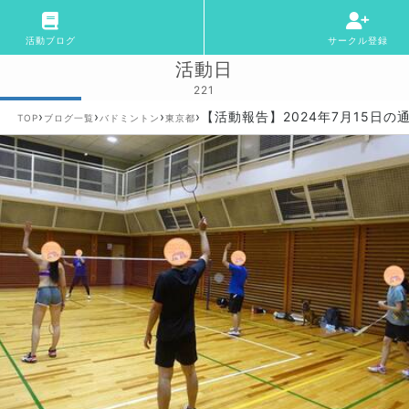
活動ブログ
サークル登録
活動日
221
›
›
›
›
【活動報告】2024年7月15日の
TOP
ブログ一覧
バドミントン
東京都