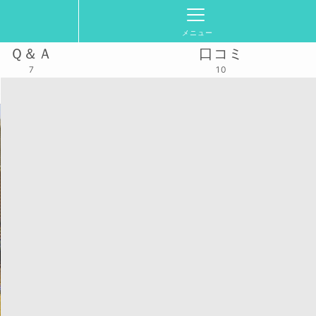
メニュー
Ｑ＆Ａ
口コミ
7
10
通常練習_4時間3面