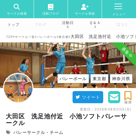
サークル検索
活動ブログ
サークル登録
メニュー
活動日
Ｑ＆Ａ
トップ
ブログ
口コミ
6
3
›
›
›
›
大田区 洗足池付近 小池ソフ
TOP
サークル一覧
バレーボール
東京都
募集中
バレーボール
東京都
神奈川県
ツイート
保存
更新日：
2026年08月03日(月)
大田区 洗足池付近 小池ソフトバレーサ
ークル
バレーサークル・チーム