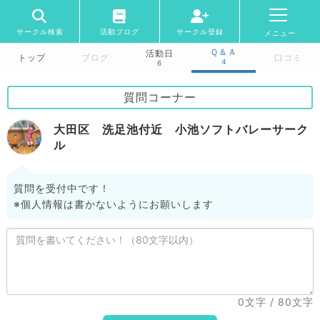
サークル検索
活動ブログ
サークル登録
メニュー
Ｑ＆Ａ
活動日
トップ
ブログ
口コミ
4
6
質問コーナー
大田区 洗足池付近 小池ソフトバレーサーク
ル
質問を受付中です！
※個人情報は書かないようにお願いします
0文字
/ 80文字