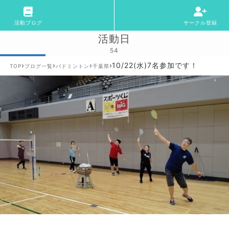
活動ブログ
サークル登録
活動日
54
›
›
›
›
10/22(水)7名参加です！
TOP
ブログ一覧
バドミントン
千葉県