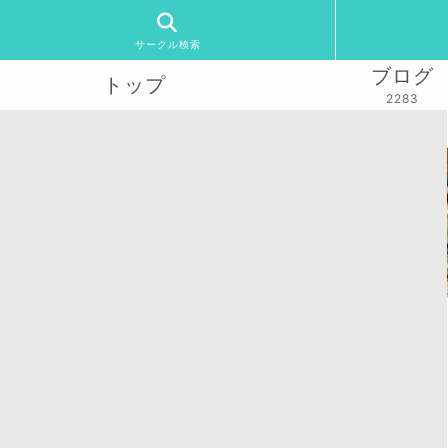
サークル検索
ブログ
トップ
2283