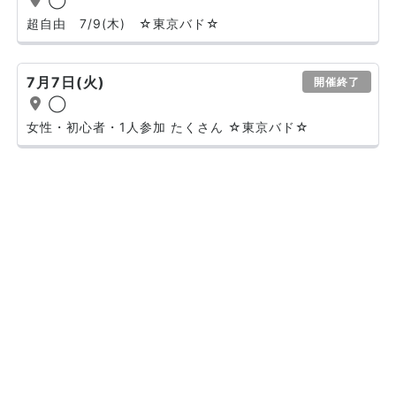
◯
超自由 7/9(木) ☆東京バド☆
7月7日(火)
開催終了
◯
女性・初心者・1人参加 たくさん ☆東京バド☆