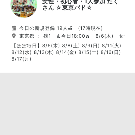
女性・初心者・1人参加 たく
さん ☆東京バド☆
今日の新規登録 19人🍏 (17時現在)
東京都 ： 残1 🍎今日18:00🍎 8/6(木) 女子ﾜﾝ
【ほぼ毎日】8/6(木) 8/8(土) 8/9(日) 8/11(火)
8/12(水) 8/13(木) 8/14(金) 8/15(土) 8/16(日)
8/17(月)