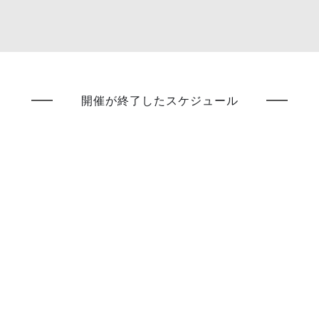
開催が終了したスケジュール