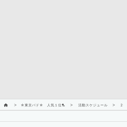
☆東京バド☆ 人気１位🏸
活動スケジュール
202