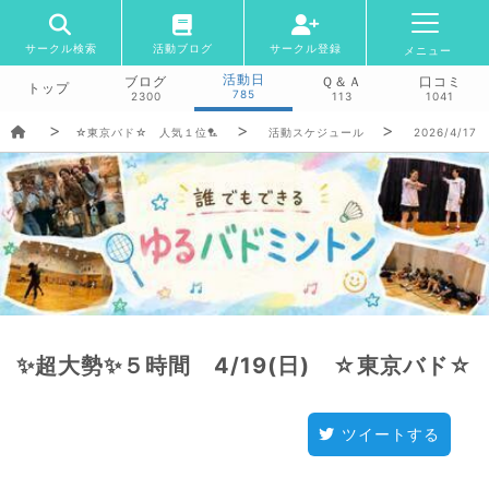
サークル検索
活動ブログ
サークル登録
メニュー
活動日
ブログ
Ｑ＆Ａ
口コミ
トップ
785
2300
113
1041
☆東京バド☆ 人気１位🏸
活動スケジュール
2026/4/17(
✨超大勢✨５時間 4/19(日) ☆東京バド☆
ツイートする