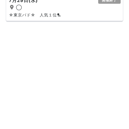
7月29日(水)
開催終了
◯
☆東京バド☆ 人気１位🏸