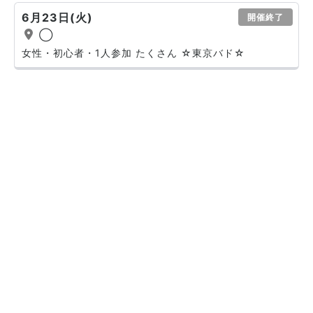
6月23日(火)
開催終了
◯
女性・初心者・1人参加 たくさん ☆東京バド☆