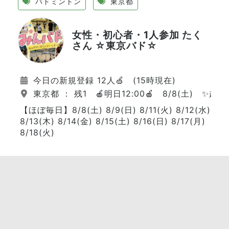
バドミントン
東京都
女性・初心者・1人参加 たく
さん ☆東京バド☆
今日の新規登録 12人🍏 (15時現在)
東京都 ： 残1 🍎明日12:00🍎 8/8(土) ✨超
【ほぼ毎日】8/8(土) 8/9(日) 8/11(火) 8/12(水)
8/13(木) 8/14(金) 8/15(土) 8/16(日) 8/17(月)
8/18(火)