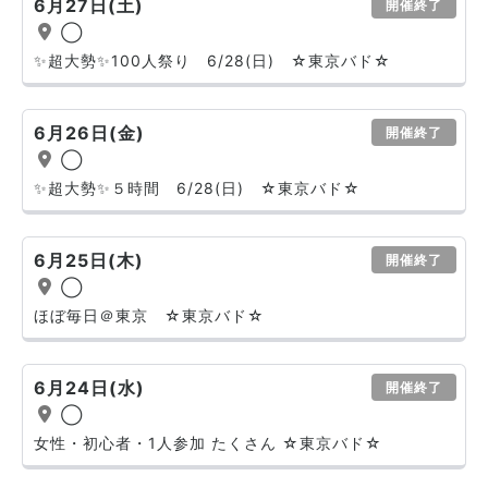
6月27日(土)
開催終了
◯
✨超大勢✨100人祭り 6/28(日) ☆東京バド☆
6月26日(金)
開催終了
◯
✨超大勢✨５時間 6/28(日) ☆東京バド☆
6月25日(木)
開催終了
◯
ほぼ毎日＠東京 ☆東京バド☆
6月24日(水)
開催終了
◯
女性・初心者・1人参加 たくさん ☆東京バド☆