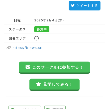
ツイートする
日程
2025年9月4日(木)
ステータス
募集中
開催エリア
◯
https://b.aws.sx
このサークルに参加する！
見学してみる！