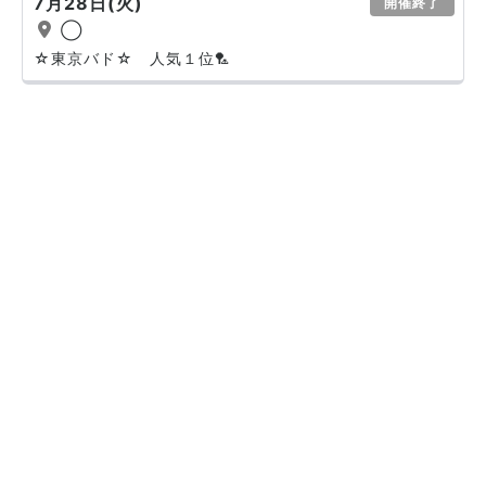
7月28日(火)
開催終了
◯
☆東京バド☆ 人気１位🏸