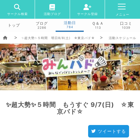
サークル検索
活動ブログ
サークル登録
メニュー
活動日
ブログ
Ｑ＆Ａ
口コミ
トップ
784
2286
113
1039
✨超大勢✨５時間 明日8/8(土) ☆東京バド☆
活動スケジュール
✨超大勢✨５時間 もうすぐ 9/7(日) ☆東
京バド☆
ツイートする