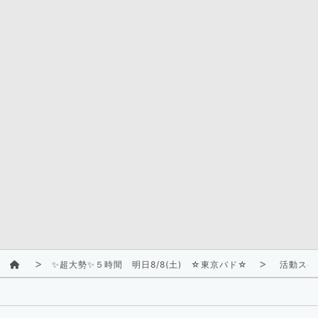
✨超大勢✨５時間 明日8/8(土) ☆東京バド☆
活動スケ