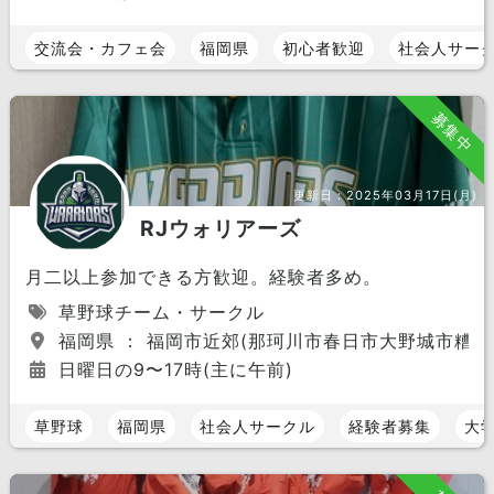
交流会・カフェ会
福岡県
初心者歓迎
社会人サー
募集中
更新日：
2025年03月17日(月)
RJウォリアーズ
月二以上参加できる方歓迎。経験者多め。
草野球チーム・サークル
福岡県 ： 福岡市近郊(那珂川市春日市大野城市糟屋
日曜日の9〜17時(主に午前)
草野球
福岡県
社会人サークル
経験者募集
大