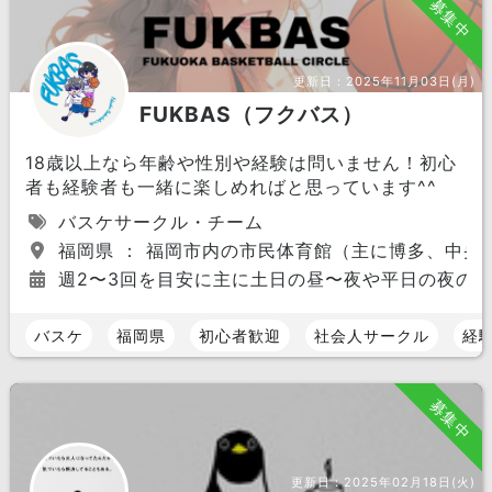
募集中
更新日：
2025年11月03日(月)
FUKBAS（フクバス）
18歳以上なら年齢や性別や経験は問いません！初心
者も経験者も一緒に楽しめればと思っています^^
バスケサークル・チーム
福岡県 ： 福岡市内の市民体育館（主に博多、中央
週2〜3回を目安に主に土日の昼〜夜や平日の夜の
バスケ
福岡県
初心者歓迎
社会人サークル
経
募集中
更新日：
2025年02月18日(火)