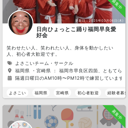
募集中
更新日：
2025年03月06日(木)
日向ひょっとこ踊り福岡早良愛
好会
笑わせたい人、笑われたい人、身体を動かしたい
人、初心者大歓迎です。
よさこいチーム・サークル
福岡県 ・宮崎県 ： 福岡市早良区四箇、ともてらす
隔週日曜日のAM10時〜PM12時で練習しています
よさこい
福岡県
宮崎県
初心者歓迎
経験者募
募集中