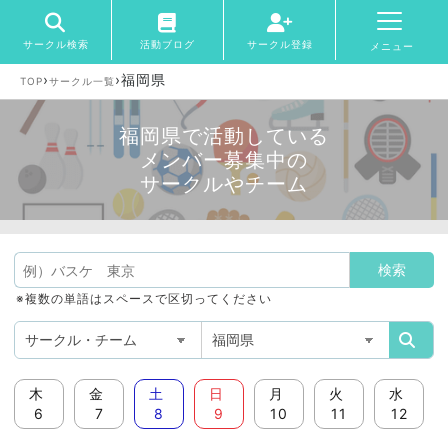
サークル検索
活動ブログ
サークル登録
メニュー
›
›
福岡県
TOP
サークル一覧
福岡県で活動している
メンバー募集中の
サークルやチーム
※複数の単語はスペースで区切ってください
木
金
土
日
月
火
水
6
7
8
9
10
11
12