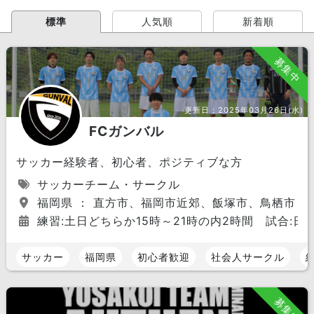
標準
人気順
新着順
募集中
更新日：
2025年03月26日(水)
FCガンバル
サッカー経験者、初心者、ポジティブな方
サッカーチーム・サークル
福岡県 ： 直方市、福岡市近郊、飯塚市、鳥栖市
練習:土日どちらか15時～21時の内2時間 試合:日
サッカー
福岡県
初心者歓迎
社会人サークル
募集中