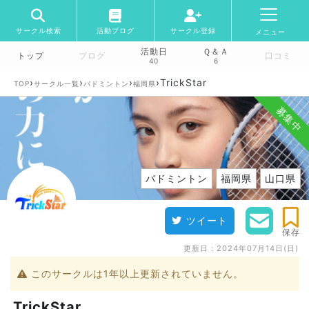
サークル検索
活動ブログ
サークル登録
メニュー
活動日
Ｑ＆Ａ
トップ
ブログ
口コミ
40
6
›
›
›
›
TrickStar
TOP
サークル一覧
バドミントン
福岡県
募集中
バドミントン
福岡県
山口県
ツイート
保存
更新日：
2024年07月14日(日)
このサークルは1年以上更新されていません。
TrickStar