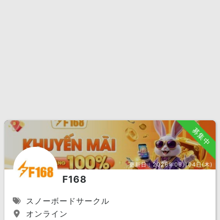
募集中
更新日：
2026年06月04日(木)
F168
スノーボードサークル
オンライン