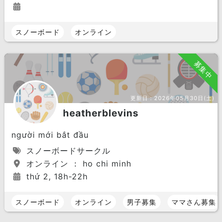
スノーボード
オンライン
募集中
更新日：
2026年05月30日(土)
heatherblevins
người mới bắt đầu
スノーボードサークル
オンライン ： ho chi minh
thứ 2, 18h-22h
スノーボード
オンライン
男子募集
ママさん募集