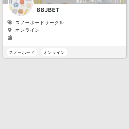
更新日：
2026年07月26日(日)
88JBET
スノーボードサークル
オンライン
スノーボード
オンライン