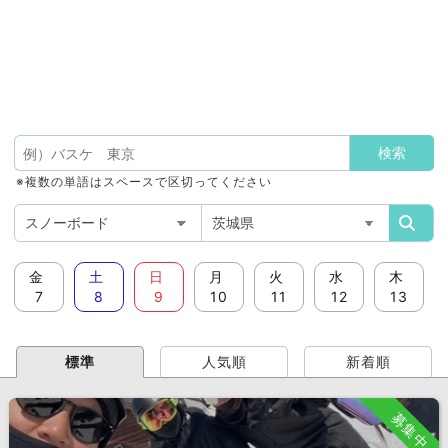
※複数の単語はスペースで区切ってください
金
土
日
月
火
水
木
7
8
9
10
11
12
13
標準
人気順
新着順
募集中