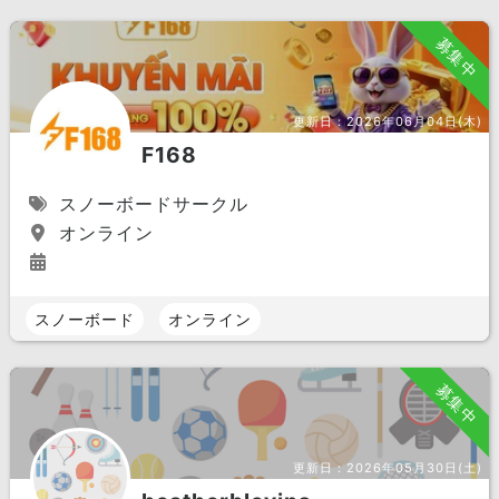
募集中
更新日：
2026年06月04日(木)
F168
スノーボードサークル
オンライン
スノーボード
オンライン
募集中
更新日：
2026年05月30日(土)