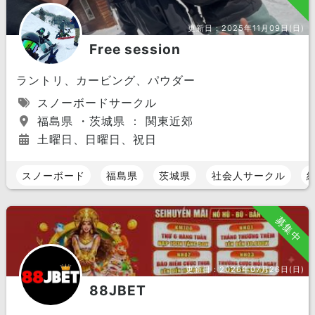
更新日：
2025年11月09日(日)
Free session
ラントリ、カービング、パウダー
スノーボードサークル
福島県 ・茨城県 ： 関東近郊
土曜日、日曜日、祝日
スノーボード
福島県
茨城県
社会人サークル
募集中
更新日：
2026年07月26日(日)
88JBET