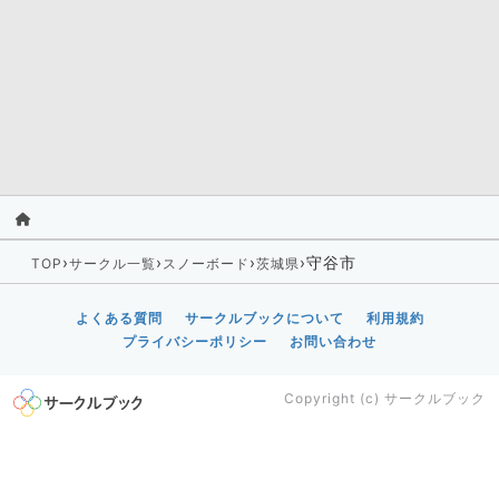
›
›
›
›
守谷市
TOP
サークル一覧
スノーボード
茨城県
よくある質問
サークルブックについて
利用規約
プライバシーポリシー
お問い合わせ
Copyright (c)
サークルブック