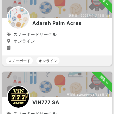
募集中
更新日：
2025年11月15日(土)
Adarsh Palm Acres
スノーボードサークル
オンライン
スノーボード
オンライン
募集中
更新日：
2025年08月25日(月)
VIN777 SA
スノーボードサークル