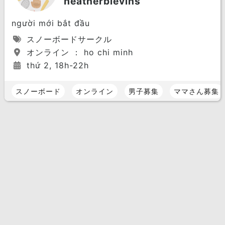
heatherblevins
người mới bắt đầu
スノーボードサークル
オンライン ： ho chi minh
thứ 2, 18h-22h
スノーボード
オンライン
男子募集
ママさん募集