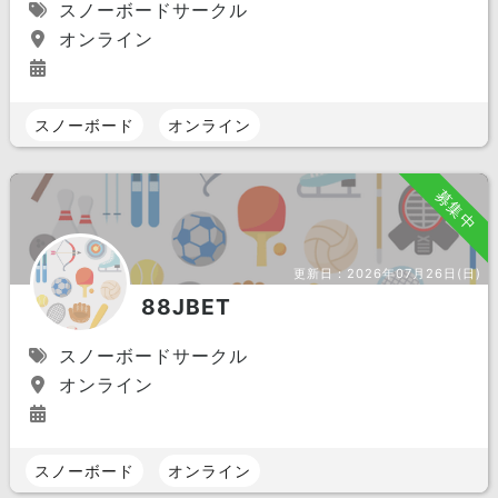
スノーボードサークル
オンライン
スノーボード
オンライン
募集中
更新日：
2026年07月26日(日)
88JBET
スノーボードサークル
オンライン
スノーボード
オンライン