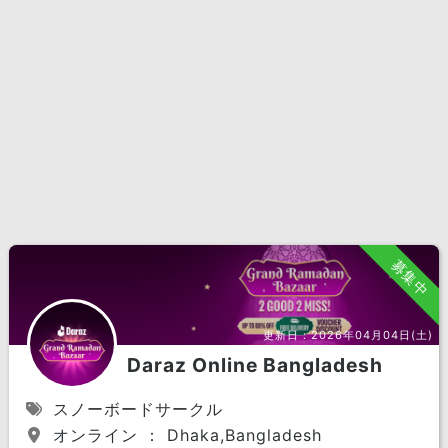
募集中
更新日：
2026年04月04日(土)
Daraz Online Bangladesh
スノーボードサークル
オンライン ： Dhaka,Bangladesh