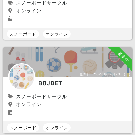
スノーボードサークル
オンライン
スノーボード
オンライン
募集中
更新日：
2026年07月26日(日)
88JBET
スノーボードサークル
オンライン
スノーボード
オンライン