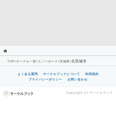
›
›
›
›
北茨城市
TOP
サークル一覧
スノーボード
茨城県
よくある質問
サークルブックについて
利用規約
プライバシーポリシー
お問い合わせ
Copyright (c)
サークルブック