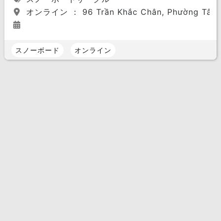
オンライン ： 96 Trần Khắc Chân, Phường Tân Địn
スノーボード
オンライン