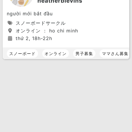
heatherblevins
người mới bắt đầu
スノーボードサークル
オンライン ： ho chi minh
thứ 2, 18h-22h
スノーボード
オンライン
男子募集
ママさん募集