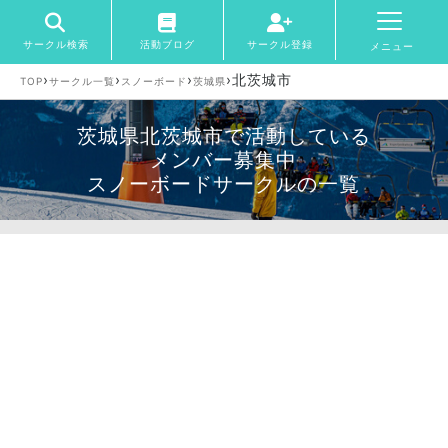
サークル検索
活動ブログ
サークル登録
メニュー
›
›
›
›
北茨城市
TOP
サークル一覧
スノーボード
茨城県
茨城県北茨城市で活動している
メンバー募集中
スノーボードサークルの一覧