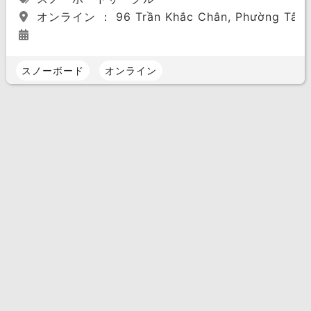
オンライン ： 96 Trần Khắc Chân, Phường Tân Địn
スノーボード
オンライン