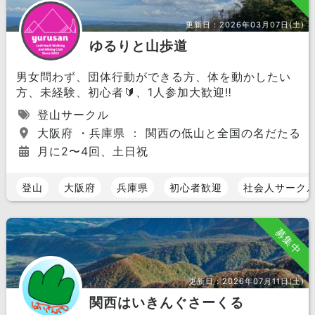
更新日：
2026年03月07日(土)
ゆるりと山歩道
男女問わず、団体行動ができる方、体を動かしたい
方、未経験、初心者🔰、1人参加大歓迎‼️
登山サークル
大阪府 ・兵庫県 ： 関西の低山と全国の名だたる山
月に2〜4回、土日祝
登山
大阪府
兵庫県
初心者歓迎
社会人サーク
募集中
更新日：
2026年07月11日(土)
関西はいきんぐさーくる