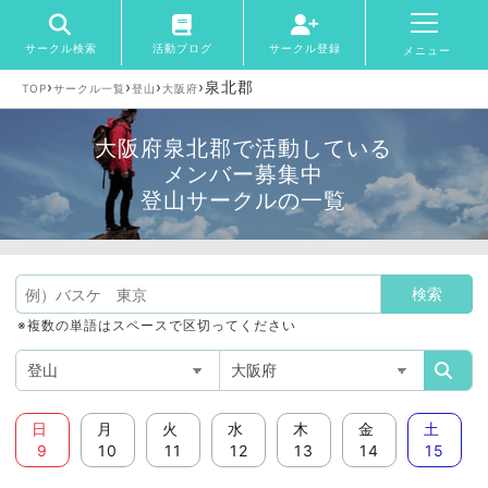
サークル検索
活動ブログ
サークル登録
メニュー
›
›
›
›
泉北郡
TOP
サークル一覧
登山
大阪府
大阪府泉北郡で活動している
メンバー募集中
登山サークルの一覧
※複数の単語はスペースで区切ってください
日
月
火
水
木
金
土
9
10
11
12
13
14
15