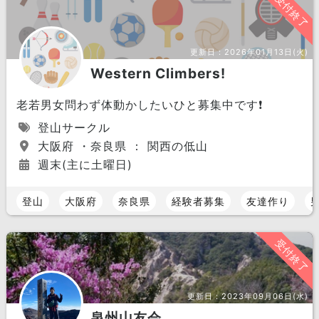
受付終了
更新日：
2026年01月13日(火)
Western Climbers!
老若男女問わず体動かしたいひと募集中です❗️
登山サークル
大阪府 ・奈良県 ： 関西の低山
週末(主に土曜日)
登山
大阪府
奈良県
経験者募集
友達作り
受付終了
更新日：
2023年09月06日(水)
泉州山友会