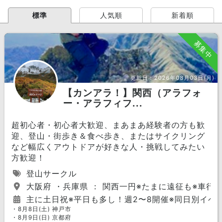
標準
人気順
新着順
募集中
更新日：
2026年08月03日(月)
【カンアラ！】関西（アラフォ
ー・アラフィフ...
超初心者・初心者大歓迎、まあまあ経験者の方も歓
迎、登山・街歩き＆食べ歩き、またはサイクリング
など幅広くアウトドアが好きな人・挑戦してみたい
方歓迎！
登山サークル
大阪府 ・兵庫県 ： 関西一円※たまに遠征も※車行
主に土日祝※平日も多し！週2〜8開催※同日別イベ
・8月8日(土) 神戸市
・8月9日(日) 京都府