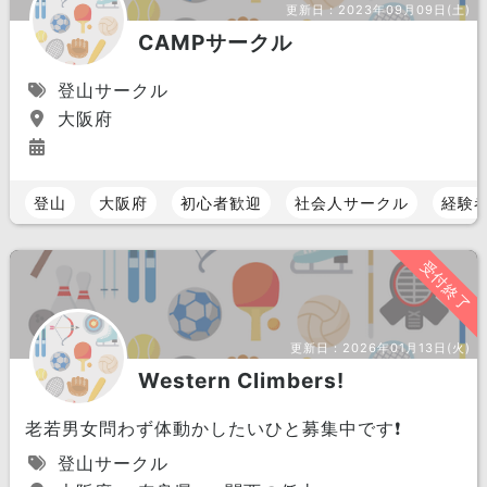
更新日：
2023年09月09日(土)
CAMPサークル
登山サークル
大阪府
登山
大阪府
初心者歓迎
社会人サークル
経験
受付終了
更新日：
2026年01月13日(火)
Western Climbers!
老若男女問わず体動かしたいひと募集中です❗️
登山サークル