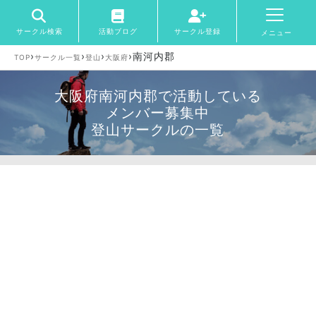
サークル検索
活動ブログ
サークル登録
メニュー
›
›
›
›
南河内郡
TOP
サークル一覧
登山
大阪府
大阪府南河内郡で活動している
メンバー募集中
登山サークルの一覧