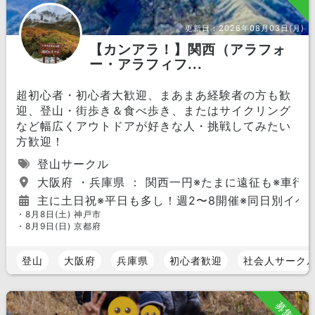
更新日：
2026年08月03日(月)
【カンアラ！】関西（アラフォ
ー・アラフィフ...
超初心者・初心者大歓迎、まあまあ経験者の方も歓
迎、登山・街歩き＆食べ歩き、またはサイクリング
など幅広くアウトドアが好きな人・挑戦してみたい
方歓迎！
登山サークル
大阪府 ・兵庫県 ： 関西一円※たまに遠征も※車行
主に土日祝※平日も多し！週2〜8開催※同日別イベ
・8月8日(土) 神戸市
・8月9日(日) 京都府
登山
大阪府
兵庫県
初心者歓迎
社会人サーク
募集中