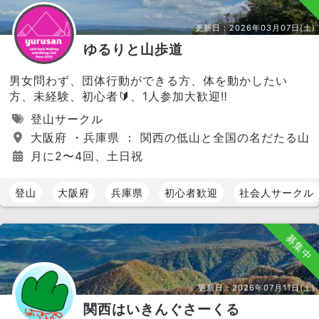
更新日：
2026年03月07日(土)
ゆるりと山歩道
男女問わず、団体行動ができる方、体を動かしたい
方、未経験、初心者🔰、1人参加大歓迎‼️
登山サークル
大阪府 ・兵庫県 ： 関西の低山と全国の名だたる山
月に2〜4回、土日祝
登山
大阪府
兵庫県
初心者歓迎
社会人サークル
募集中
更新日：
2026年07月11日(土)
関西はいきんぐさーくる