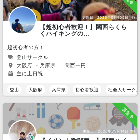
更新日：
2026年03月09日(月)
【超初心者歓迎！】関西らくら
くハイキングの...
超初心者の方！
登山サークル
大阪府 ・兵庫県 ： 関西一円
主に土日祝
登山
大阪府
兵庫県
初心者歓迎
社会人サーク
募集中
更新日：
2026年05月14日(木)