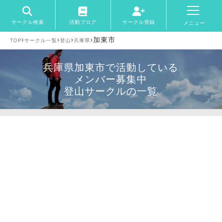
サークル検索
活動ブログ
サークル登録
メニュー
›
›
›
›
加東市
TOP
サークル一覧
登山
兵庫県
兵庫県加東市で活動している
メンバー募集中
登山サークルの一覧