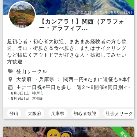
更新日：
2026年08月03日(月)
【カンアラ！】関西（アラフォ
ー・アラフィフ...
超初心者・初心者大歓迎、まあまあ経験者の方も歓
迎、登山・街歩き＆食べ歩き、またはサイクリング
など幅広くアウトドアが好きな人・挑戦してみたい
方歓迎！
登山サークル
大阪府 ・兵庫県 ： 関西一円※たまに遠征も※車行
主に土日祝※平日も多し！週2〜8開催※同日別イベ
・8月8日(土) 神戸市
・8月9日(日) 京都府
登山
大阪府
兵庫県
初心者歓迎
社会人サーク
募集中