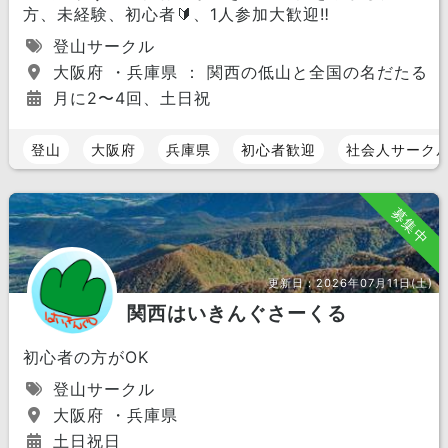
方、未経験、初心者🔰、1人参加大歓迎‼️
登山サークル
大阪府 ・兵庫県 ： 関西の低山と全国の名だたる山
月に2〜4回、土日祝
登山
大阪府
兵庫県
初心者歓迎
社会人サーク
募集中
更新日：
2026年07月11日(土)
関西はいきんぐさーくる
初心者の方がOK
登山サークル
大阪府 ・兵庫県
土日祝日