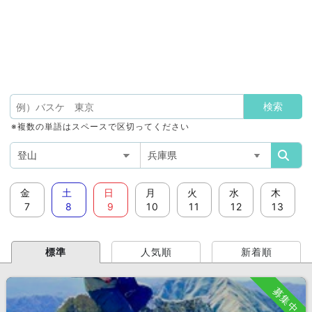
※複数の単語はスペースで区切ってください
金
土
日
月
火
水
木
7
8
9
10
11
12
13
標準
人気順
新着順
募集中