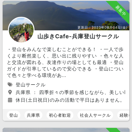
募集中
更新日：
2023年08月04日(金)
山歩きCafe-兵庫登山サークル
・登山をみんなで楽しむことができる！ ・一人で歩
くより断然楽しく、思い出に残りやすい ・色々な人
と交流が図れる、友達作りの場としても最適 ・登山
ガイドが引率しているので安心できる ・登山につい
て色々と学べる環境があ...
登山サークル
兵庫県 ： 四季折々の季節を感じながら、美しい眺
休日(土日祝日)のみの活動で平日はありません。
登山
兵庫県
初心者歓迎
社会人サークル
経験