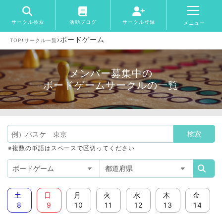
サークル検索
活動ブログ
サークル登録
メニュー
›
›
ボードゲーム
TOP
サークル一覧
メンバー募集中の
ボードゲームサークルの一覧
※複数の単語はスペースで区切ってください
土
日
月
火
水
木
金
8
9
10
11
12
13
14