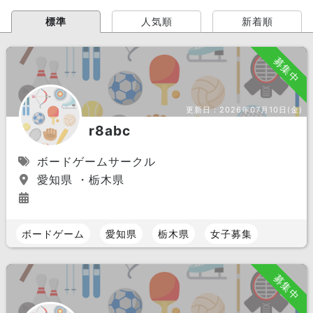
標準
人気順
新着順
募集中
更新日：
2026年07月10日(金)
r8abc
ボードゲームサークル
愛知県 ・栃木県
ボードゲーム
愛知県
栃木県
女子募集
募集中