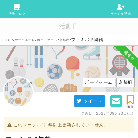
活動ブログ
サークル登録
活動日
›
›
›
›
ファミボド舞鶴
TOP
サークル一覧
ボードゲーム
京都府
募集中
ボードゲーム
京都府
ツイート
保存
更新日：
2023年09月23日(土)
このサークルは1年以上更新されていません。