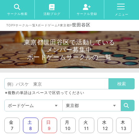
サークル検索
活動ブログ
サークル登録
メニュー
›
›
›
›
世田谷区
TOP
サークル一覧
ボードゲーム
東京都
東京都世田谷区で活動している
メンバー募集中
ボードゲームサークルの一覧
※複数の単語はスペースで区切ってください
金
土
日
月
火
水
木
7
8
9
10
11
12
13