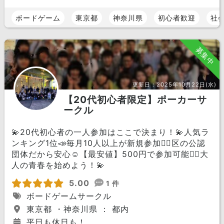
ボードゲーム
東京都
神奈川県
初心者歓迎
社
募集中
更新日：
2025年10月22日(水)
【20代初心者限定】ポーカーサ
ークル
💫20代初心者の一人参加はここで決まり！💫人気ラ
ンキング1位📣毎月10人以上が新規参加🏃‍♀️区の公認
団体だから安心☺️【最安値】500円で参加可能🙆‍♀️大
人の青春を始めよう！💫
5.00
1 件
ボードゲームサークル
東京都 ・神奈川県 ： 都内
平日も休日も！