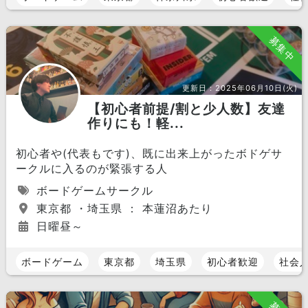
募集中
更新日：
2025年06月10日(火)
【初心者前提/割と少人数】友達
作りにも！軽...
初心者や(代表もです)、既に出来上がったボドゲサ
ークルに入るのが緊張する人
ボードゲームサークル
東京都 ・埼玉県 ： 本蓮沼あたり
日曜昼～
ボードゲーム
東京都
埼玉県
初心者歓迎
社会