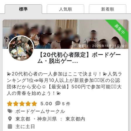
標準
人気順
新着順
募集中
更新日：
2025年11月28日(金)
【20代初心者限定】ボードゲー
ム・脱出ゲー...
💫20代初心者の一人参加はここで決まり！💫人気ラ
ンキング1位📣毎月10人以上が新規参加🏃‍♀️区の公認
団体だから安心☺️【最安値】500円で参加可能🙆‍♀️大
人の青春を始めよう！💫
5.00
5 件
ボードゲームサークル
東京都 ・神奈川県 ： 東京都内
主に土日