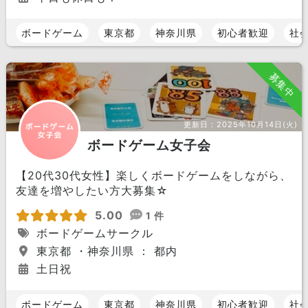
ボードゲーム
東京都
神奈川県
初心者歓迎
社
募集中
更新日：
2025年10月14日(火)
ボードゲーム女子会
【20代30代女性】楽しくボードゲームをしながら、
友達を増やしたい方大募集☆
5.00
1 件
ボードゲームサークル
東京都 ・神奈川県 ： 都内
土日祝
ボードゲーム
東京都
神奈川県
初心者歓迎
社