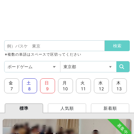
※複数の単語はスペースで区切ってください
金
土
日
月
火
水
木
7
8
9
10
11
12
13
標準
人気順
新着順
募集中