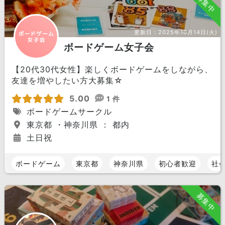
募集中
更新日：
2025年10月14日(火)
ボードゲーム女子会
【20代30代女性】楽しくボードゲームをしながら、
友達を増やしたい方大募集☆
5.00
1 件
ボードゲームサークル
東京都 ・神奈川県 ： 都内
土日祝
ボードゲーム
東京都
神奈川県
初心者歓迎
社
募集中