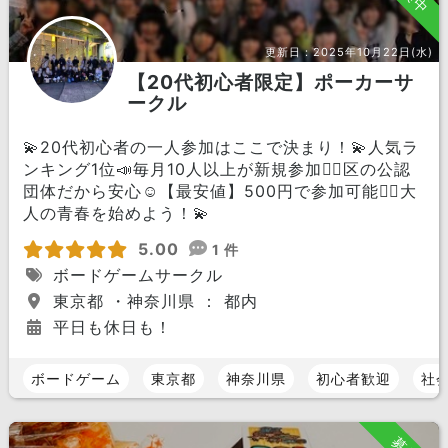
更新日：
2025年10月22日(水)
【20代初心者限定】ポーカーサ
ークル
💫20代初心者の一人参加はここで決まり！💫人気ラ
ンキング1位📣毎月10人以上が新規参加🏃‍♀️区の公認
団体だから安心☺️【最安値】500円で参加可能🙆‍♀️大
人の青春を始めよう！💫
5.00
1 件
ボードゲームサークル
東京都 ・神奈川県 ： 都内
平日も休日も！
ボードゲーム
東京都
神奈川県
初心者歓迎
社