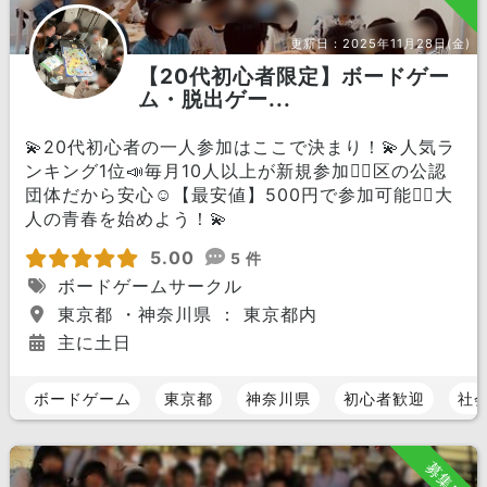
更新日：
2025年11月28日(金)
【20代初心者限定】ボードゲー
ム・脱出ゲー...
💫20代初心者の一人参加はここで決まり！💫人気ラ
ンキング1位📣毎月10人以上が新規参加🏃‍♀️区の公認
団体だから安心☺️【最安値】500円で参加可能🙆‍♀️大
人の青春を始めよう！💫
5.00
5 件
ボードゲームサークル
東京都 ・神奈川県 ： 東京都内
主に土日
ボードゲーム
東京都
神奈川県
初心者歓迎
社
募集中