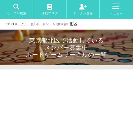
サークル検索
活動ブログ
サークル登録
メニュー
›
›
›
›
北区
TOP
サークル一覧
ボードゲーム
東京都
東京都北区で活動している
メンバー募集中
ボードゲームサークルの一覧