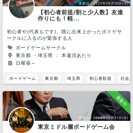
更新日：
2025年06月10日(火)
【初心者前提/割と少人数】友達
作りにも！軽...
初心者や(代表もです)、既に出来上がったボドゲサ
ークルに入るのが緊張する人
ボードゲームサークル
東京都 ・埼玉県 ： 本蓮沼あたり
日曜昼～
ボードゲーム
東京都
埼玉県
初心者歓迎
社会
募集中
更新日：
2024年02月21日(水)
東京ミドル層ボードゲーム会