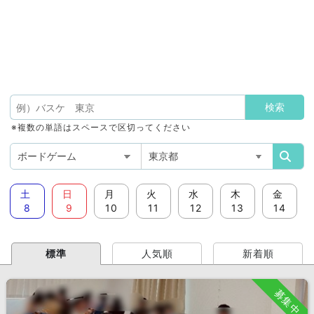
※複数の単語はスペースで区切ってください
土
日
月
火
水
木
金
8
9
10
11
12
13
14
標準
人気順
新着順
募集中