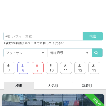
※複数の単語はスペースで区切ってください
金
土
日
月
火
水
木
7
8
9
10
11
12
13
標準
人気順
新着順
募集中