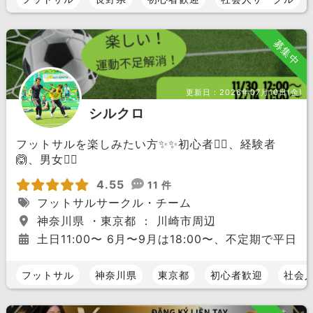
募集中
更新日：
2026年07月10日(金)
シルクロ
フットサルを楽しみたい方✨✨初心者🙆‍♂️、経験者
🙆、男女🙆‍♀️
4.55
11 件
フットサルサークル・チーム
神奈川県 ・東京都 ： 川崎市周辺
土日11:00〜 6月〜9月は18:00〜、不定期で平日開
フットサル
神奈川県
東京都
初心者歓迎
社会