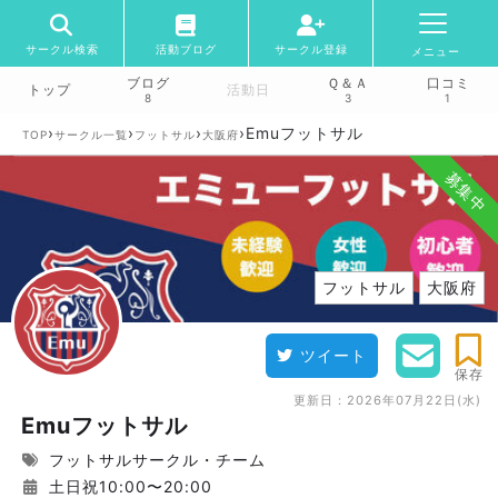
サークル検索
活動ブログ
サークル登録
メニュー
ブログ
Ｑ＆Ａ
口コミ
トップ
活動日
8
3
1
›
›
›
›
Emuフットサル
TOP
サークル一覧
フットサル
大阪府
募集中
フットサル
大阪府
ツイート
保存
更新日：
2026年07月22日(水)
Emuフットサル
フットサルサークル・チーム
土日祝10:00〜20:00