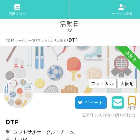
活動ブログ
サークル登録
活動日
68
›
›
›
›
DTF
TOP
サークル一覧
フットサル
大阪府
募集中
フットサル
大阪府
ツイート
保存
更新日：
2026年08月04日(火)
DTF
フットサルサークル・チーム
土日祝