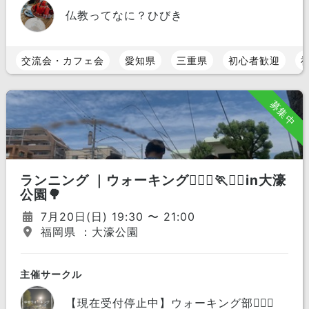
仏教ってなに？ひびき
交流会・カフェ会
愛知県
三重県
初心者歓迎
募集中
ランニング ｜ウォーキング🏃🏼‍♀️🏃🏃‍♂️in大濠
公園🌳
7月20日(日) 19:30 〜 21:00
福岡県 ：大濠公園
主催サークル
【現在受付停止中】ウォーキング部🏃🏼‍♀️