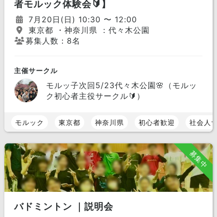
者モルック体験会🔰】
7月20日(日) 10:30 〜 12:00
東京都 ・神奈川県 ：代々木公園
募集人数：8名
主催サークル
モルッ子次回5/23代々木公園🌸（モルッ
ク初心者主役サークル🔰）
モルック
東京都
神奈川県
初心者歓迎
社会人
募集中
バドミントン ｜説明会