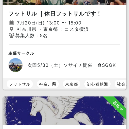
フットサル ｜休日フットサルです！
7月20日(日) 13:00 〜 15:00
神奈川県 ・東京都 ：コスタ横浜
募集人数：5名
主催サークル
次回5/30（土）ソサイチ開催 ⚽️SGGK
フットサル
神奈川県
東京都
初心者歓迎
社会
募集中