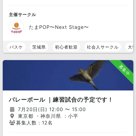
主催サークル
たまPOP〜Next Stage〜
バスケ
茨城県
初心者歓迎
社会人サークル
大
募集中
バレーボール ｜練習試合の予定です！
7月20日(日) 12:00 〜 15:00
東京都 ・神奈川県 ：小平
募集人数：12名