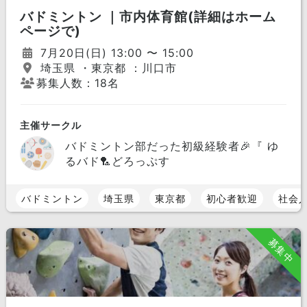
バドミントン ｜市内体育館(詳細はホーム
ページで)
7月20日(日) 13:00 〜 15:00
埼玉県 ・東京都 ：川口市
募集人数：18名
主催サークル
バドミントン部だった初級経験者🎉『 ゆ
るバド🏸どろっぷす
バドミントン
埼玉県
東京都
初心者歓迎
社会
募集中