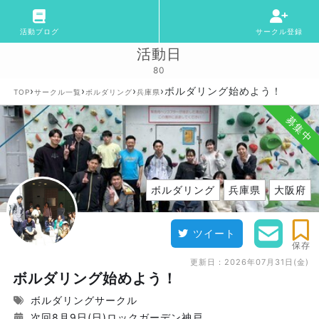
活動ブログ
サークル登録
活動日
80
›
›
›
›
ボルダリング始めよう！
TOP
サークル一覧
ボルダリング
兵庫県
募集中
ボルダリング
兵庫県
大阪府
ツイート
保存
更新日：
2026年07月31日(金)
ボルダリング始めよう！
ボルダリングサークル
次回8月9日(日)ロックガーデン神戸