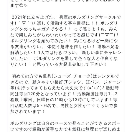
ます😊✨
2021年に立ち上げた、 兵庫のボルダリングサークルで
す( ´ ▽ ` )ﾉ 楽しく活動する事を目標に！！ ボルダリ
ングをめっちゃガチでやる！！ って感じよりも、みん
なで楽しみながらわいわいやってる感じです(￣▽￣)！
ボルダリングを始めてみたい！ 気になるけど一緒にや
る友達がいない。 体使う趣味を作りたい！ 運動不足を
解消したい！ 1人では行きづらい。 新しい事にチャレン
ジしたい！ ボルダリングを通して色々な人と仲良くな
りたい！！と思っている方是非参加して下さい！
初めての方でも道具(シューズ･チョーク)はレンタルで
きるので、動きやすい格好(Tシャツ、短パン、ジャージ
等)を持ってきてもらえたら大丈夫です(=ﾟωﾟ)ﾉ 活動時
間は毎回120分となっています！ 活動頻度は毎月1～2
程度土曜日、日曜日の11時から13時にしています！毎
回活動人数は5～6名で、男性と女性が半々くらいで参
加されています！
ボルダリングは自分のペースで登ることができるスポー
ツですので運動が苦手な方でも気軽に無理せず楽しめま