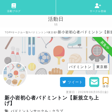
活動ブログ
サークル登録
活動日
11
›
›
›
›
新小岩初心者バドミントン【新
TOP
サークル一覧
バドミントン
東京都
募集中
バドミントン
東京都
ツイート
保存
更新日：
2026年06月05日(金)
新小岩初心者バドミントン【新規立ち上
げ】
バドミントンサークル・クラブ