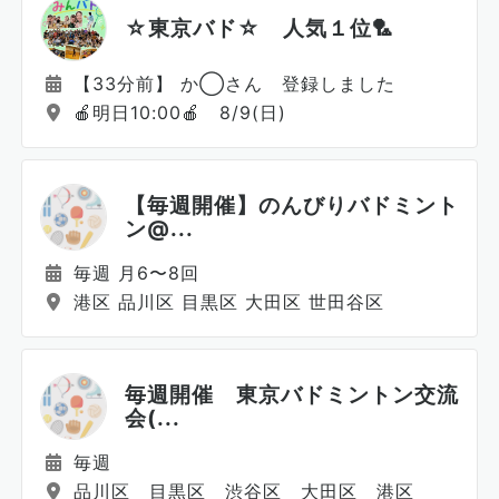
☆東京バド☆ 人気１位🏸
【33分前】 か◯さん 登録しました
🍎明日10:00🍎 8/9(日)
【毎週開催】のんびりバドミント
ン@...
毎週 月6〜8回
港区 品川区 目黒区 大田区 世田谷区
毎週開催 東京バドミントン交流
会(...
毎週
品川区 目黒区 渋谷区 大田区 港区