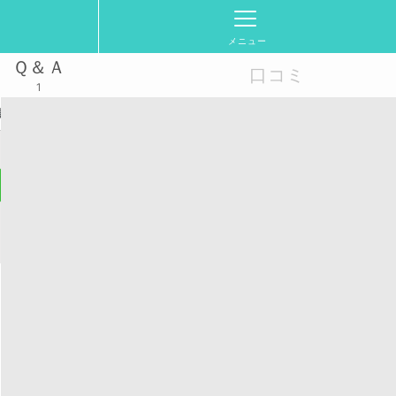
メニュー
Ｑ＆Ａ
口コミ
1
規立ち上げ】