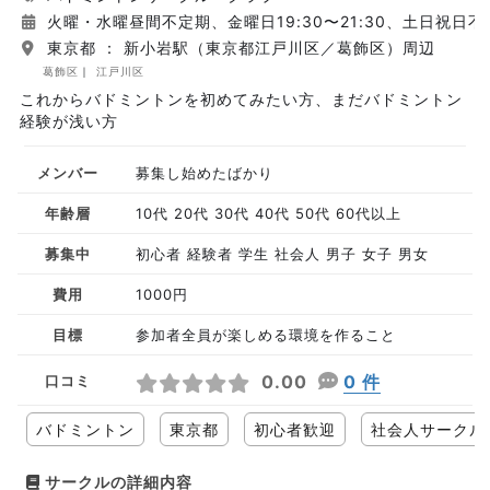
火曜・水曜昼間不定期、金曜日19:30〜21:30、土日祝日不
東京都 ： 新小岩駅（東京都江戸川区／葛飾区）周辺
葛飾区
江戸川区
これからバドミントンを初めてみたい方、まだバドミントン
経験が浅い方
メンバー
募集し始めたばかり
年齢層
10代 20代 30代 40代 50代 60代以上
募集中
初心者 経験者 学生 社会人 男子 女子 男女
費用
1000円
目標
参加者全員が楽しめる環境を作ること
0.00
0 件
口コミ
バドミントン
東京都
初心者歓迎
社会人サークル
サークルの詳細内容