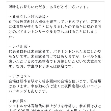
興味をお持ちいただき、ありがとうございます。
＜新規立ち上げの経緯＞
別で経験者向けの団体を運営しているのですが、定期的
に体育館が使えることになりましたので新たに初心者向
けのバドミントンサークルを立ち上げることにしまし
た。
＜レベル感＞
代表者自身は未経験者で、バドミントンもたまにしかや
らないです。未経験者向けではありますが、レベルを配
慮いただけるので経験者でもお越しいただいて大丈夫で
す。なお、学生やお子さんは歓迎です。
＜アクセス＞
会場は新小岩駅から徒歩圏内の会場を使います。駐輪場
はあります。車移動の方は近くに夜間定額の安いコイン
パーキングもあります。
＜参加費＞
シャトルや体育館代の値上がりを考慮し、参加費はひと
まず1000円で始めさせていただこうと思っています。