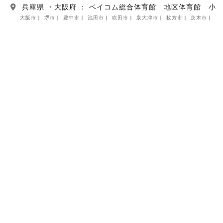
兵庫県 ・大阪府 ： ベイコム総合体育館 地区体育館 小
大阪市
堺市
豊中市
池田市
吹田市
泉大津市
枚方市
茨木市
八