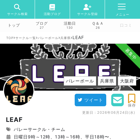
サークル検索
活動ブログ
サークル登録
メニュー
ブログ
活動日
Ｑ＆Ａ
トップ
口コミ
27
130
26
›
›
›
›
LEAF
TOP
サークル一覧
バレーボール
兵庫県
募集中
バレーボール
兵庫県
大阪府
ツイート
保存
更新日：
2026年06月24日(水)
LEAF
バレーサークル・チーム
日曜日9時～12時、13時～16時、平日18時〜、