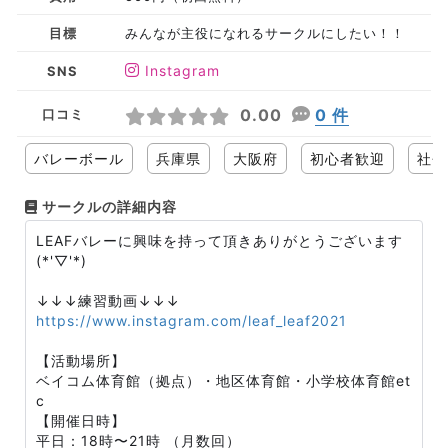
目標
みんなが主役になれるサークルにしたい！！
Instagram
SNS
0.00
0 件
口コミ
バレーボール
兵庫県
大阪府
初心者歓迎
社会
サークルの詳細内容
LEAFバレーに興味を持って頂きありがとうございます
(*'▽'*)
↓↓↓練習動画↓↓↓
https://www.instagram.com/leaf_leaf2021
【活動場所】
ベイコム体育館（拠点）・地区体育館・小学校体育館et
c
【開催日時】
平日：18時〜21時 （月数回）