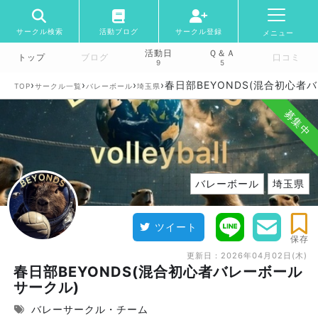
サークル検索
活動ブログ
サークル登録
メニュー
活動日
Ｑ＆Ａ
トップ
ブログ
口コミ
9
5
›
›
›
›
春日部BEYONDS(混合初心者
TOP
サークル一覧
バレーボール
埼玉県
募集中
バレーボール
埼玉県
ツイート
保存
更新日：
2026年04月02日(木)
春日部BEYONDS(混合初心者バレーボール
サークル)
バレーサークル・チーム