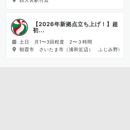
西大宮駅付近
【2026年新拠点立ち上げ！】超
初...
土日 月1〜3回程度 2〜３時間
朝霞市 さいたま市（浦和近辺） ふじみ野市