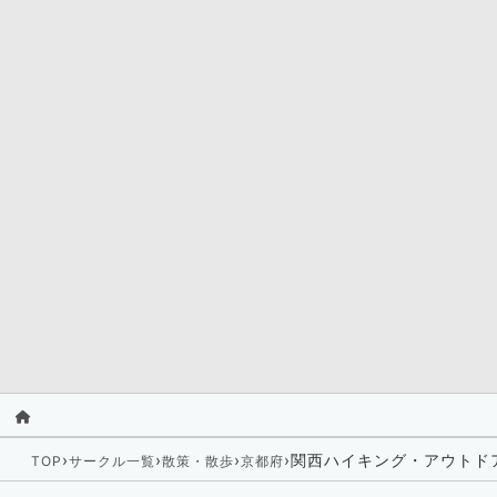
›
›
›
›
関西ハイキング・アウトド
TOP
サークル一覧
散策・散歩
京都府