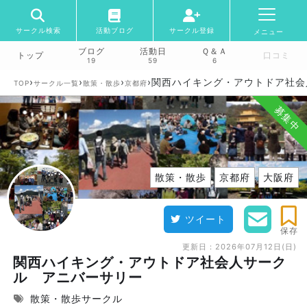
サークル検索
活動ブログ
サークル登録
メニュー
ブログ
活動日
Ｑ＆Ａ
トップ
口コミ
19
59
6
›
›
›
›
関西ハイキング・アウトドア社会
TOP
サークル一覧
散策・散歩
京都府
募集中
散策・散歩
京都府
大阪府
ツイート
保存
更新日：
2026年07月12日(日)
関西ハイキング・アウトドア社会人サーク
ル アニバーサリー
散策・散歩サークル