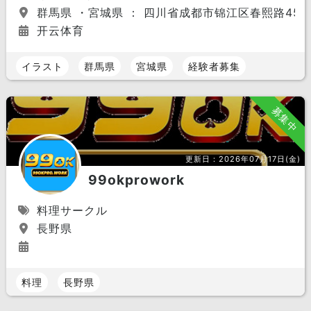
群馬県 ・宮城県 ： 四川省成都市锦江区春熙路45
开云体育
イラスト
群馬県
宮城県
経験者募集
募集中
更新日：
2026年07月17日(金)
99okprowork
料理サークル
長野県
料理
長野県