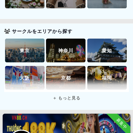
サークルをエリアから探す
東京
神奈川
愛知
大阪
京都
福岡
全国
オンライン
募集中
北海道 エリア
北海道