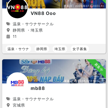
東北 エリア
更新日：
2026年07月20日(月)
宮城県
秋田県
福島県
VN88 Ooo
岩手県
山形県
青森県
温泉・サウナサークル
静岡県 ・埼玉県
関東 エリア
11
東京都
神奈川県
千葉県
埼玉県
茨城県
群馬県
温泉・サウナ
静岡県
埼玉県
女子募集
栃木県
募集中
中部 エリア
愛知県
静岡県
岐阜県
更新日：
2026年07月19日(日)
長野県
山梨県
石川県
mb88
福井県
富山県
新潟県
温泉・サウナサークル
近畿 エリア
宮城県
大阪府
京都府
兵庫県