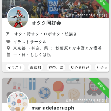
募集中
更新日：
2026年07月16日(木)
オタク同好会
アニオタ・特オタ・ロボオタ・絵描き
イラストサークル
東京都 ・神奈川県 ： 秋葉原とか中野とか横浜
土・日・もしくは祝
イラスト
東京都
神奈川県
初心者歓迎
社会人
募集中
更新日：
2026年07月19日(日)
mariadelacruzph