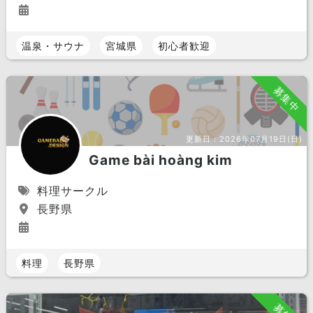
奈良県
三重県
滋賀県
温泉・サウナ
宮城県
初心者歓迎
和歌山県
中国 エリア
募集中
岡山県
島根県
鳥取県
広島県
山口県
更新日：
2026年07月19日(日)
四国 エリア
Game bài hoàng kim
愛媛県
香川県
徳島県
料理サークル
高知県
長野県
九州 エリア
福岡県
長崎県
熊本県
料理
長野県
大分県
佐賀県
宮崎県
鹿児島県
沖縄県