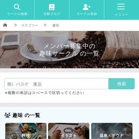
サークル検索
活動ブログ
サークル登録
メニュー
カテゴリー
趣味
メンバー募集中の
趣味サークル の一覧
※複数の単語はスペースで区切ってください
趣味 の一覧
料理
イラスト
温泉・サウナ