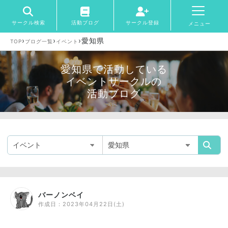
サークル検索
活動ブログ
サークル登録
メニュー
›
›
›
愛知県
TOP
ブログ一覧
イベント
愛知県で活動している
イベントサークルの
活動ブログ
バーノンベイ
作成日：
2023年04月22日(土)