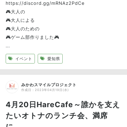
https://discord.gg/mRNAz2PdCe
🎮大人の
🎮大人による
🎮大人のための
🎮ゲーム部作りました🎮
...
イベント
愛知県
みかわスマイルプロジェクト
作成日：
2023年04月19日(水)
4月20日HareCafe～誰かを支え
たいオトナのランチ会、満席
に...