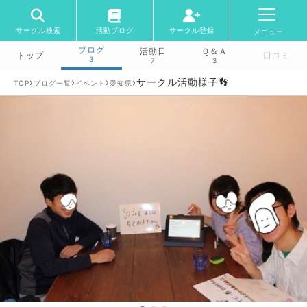
サークル検索
活動ブログ
サークル登録
メニュー
ブログ
活動日
Ｑ＆Ａ
トップ
口コミ
3
7
3
›
›
›
›
サークル活動様子👣
TOP
ブログ一覧
イベント
愛知県