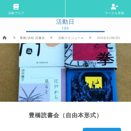
活動ブログ
サークル登録
活動日
130
豊橋/浜松 読書会
活動スケジュール
2023/2/26(日)
豊橋読書会（自由本形式）