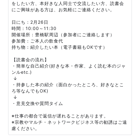
をしたい方、本好きな人同士で交流したい方、読書会
にご興味がある方は、お気軽にご連絡ください。
日にち：2月26日
時間：10:00～11:30
開催場所：豊橋駅周辺（参加者にご連絡します）
参加費：ご本人の飲食代
持ち物：紹介したい本（電子書籍もOKです）
【読書会の流れ】
・簡単な自己紹介(好きな本・作家、よく読む本のジャ
ンルetc.)
↓
・持参した本の紹介（面白かったところ、好きなとこ
ろ等なんでもOK)
↓
・意見交換や質問タイム
※仕事の都合で返信が遅れることがあります。
※宗教やマルチ・ネットワークビジネス等の勧誘はご遠
慮ください。