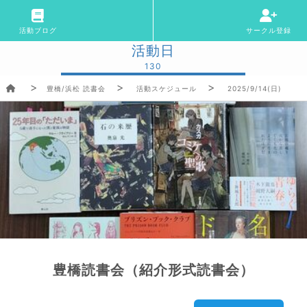
活動ブログ
サークル登録
活動日
130
豊橋/浜松 読書会
活動スケジュール
2025/9/14(日)
豊橋読書会（紹介形式読書会）