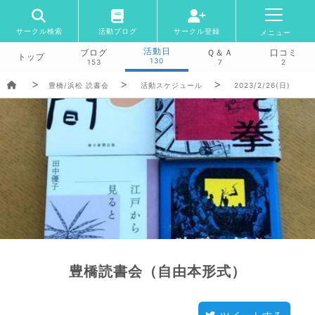
サークル検索
活動ブログ
サークル登録
メニュー
活動日
ブログ
Ｑ＆Ａ
口コミ
トップ
130
153
7
2
豊橋/浜松 読書会
活動スケジュール
2023/2/26(日)
豊橋読書会（自由本形式）