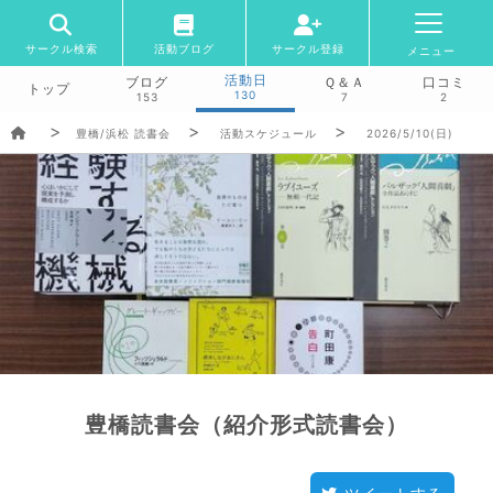
サークル検索
活動ブログ
サークル登録
メニュー
活動日
ブログ
Ｑ＆Ａ
口コミ
トップ
130
153
7
2
豊橋/浜松 読書会
活動スケジュール
2026/5/10(日)
豊橋読書会（紹介形式読書会）