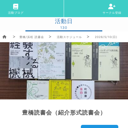
活動ブログ
サークル登録
活動日
130
豊橋/浜松 読書会
活動スケジュール
2026/5/10(日)
豊橋読書会（紹介形式読書会）