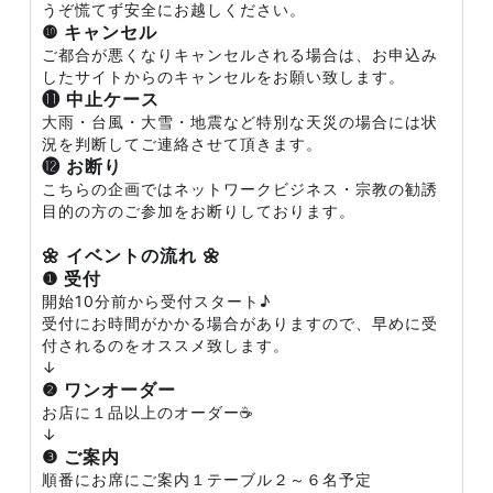
うぞ慌てず安全にお越しください。
❿ キャンセル
ご都合が悪くなりキャンセルされる場合は、お申込み
したサイトからのキャンセルをお願い致します。
⓫ 中止ケース
大雨・台風・大雪・地震など特別な天災の場合には状
況を判断してご連絡させて頂きます。
⓬ お断り
こちらの企画ではネットワークビジネス・宗教の勧誘
目的の方のご参加をお断りしております。
🌼 イベントの流れ 🌼
❶ 受付
開始10分前から受付スタート♪
受付にお時間がかかる場合がありますので、早めに受
付されるのをオススメ致します。
↓
❷ ワンオーダー
お店に１品以上のオーダー☕
↓
❸ ご案内
順番にお席にご案内１テーブル２～６名予定