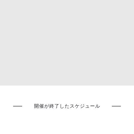
開催が終了したスケジュール