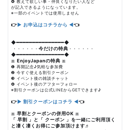
❹ 教えて欲しい事・仲良くなりたい人など
が記入できるようになっています。
※一部のイベントでは使用しません
👉
▶ お申込はコチラから ◀
👈
◆━━━━━━━━━━━━━━━◆
今だけの特典
・・・・・・
・・・・・・
◆━━━━━━━━━━━━━━━◆
EnjoyJapanの特典
🎀
🎀
❶ 再開記念♪気軽な参加費
❷ 今すぐ使える割引クーポン
❸ イベント後の雑談チャット
❹ イベント後のアフターフォロー
※割引クーポンは公式LINEからGETできます♪
👉
▶ 割引クーポンはコチラ ◀
👈
早割とクーポンの併用OK
🎀
🎀
「 早割 」と「 クーポン 」を一緒にご利用頂く
と凄く凄くお得にご参加頂けます♬