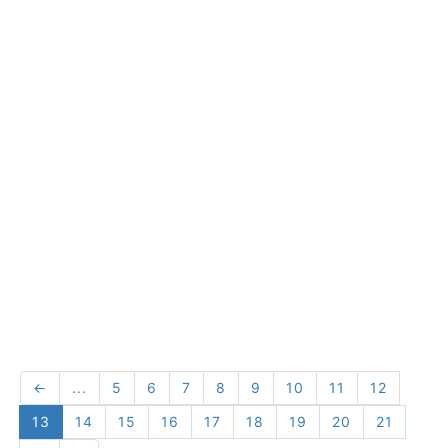
←
...
5
6
7
8
9
10
11
12
13
14
15
16
17
18
19
20
21