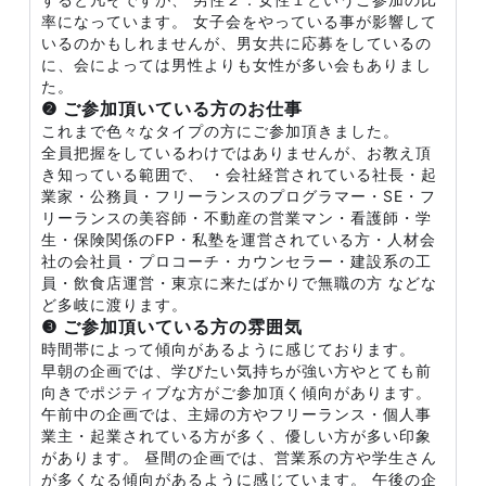
率になっています。 女子会をやっている事が影響して
いるのかもしれませんが、男女共に応募をしているの
に、会によっては男性よりも女性が多い会もありまし
た。
❷ ご参加頂いている方のお仕事
これまで色々なタイプの方にご参加頂きました。
全員把握をしているわけではありませんが、お教え頂
き知っている範囲で、 ・会社経営されている社長・起
業家・公務員・フリーランスのプログラマー・SE・フ
リーランスの美容師・不動産の営業マン・看護師・学
生・保険関係のFP・私塾を運営されている方・人材会
社の会社員・プロコーチ・カウンセラー・建設系の工
員・飲食店運営・東京に来たばかりで無職の方 などな
ど多岐に渡ります。
❸ ご参加頂いている方の雰囲気
時間帯によって傾向があるように感じております。
早朝の企画では、学びたい気持ちが強い方やとても前
向きでポジティブな方がご参加頂く傾向があります。
午前中の企画では、主婦の方やフリーランス・個人事
業主・起業されている方が多く、優しい方が多い印象
があります。 昼間の企画では、営業系の方や学生さん
が多くなる傾向があるように感じています。 午後の企