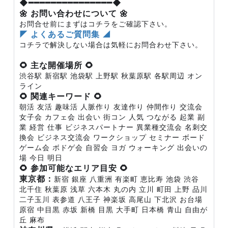
◆━━━━━━━━━━━━━━━◆
🌼 お問い合わせについて 🌼
お問合せ前にまずはコチラをご確認下さい。
◤ よくあるご質問集 ◢
コチラで解決しない場合は気軽にお問合わせ下さい。
🌻 主な開催場所 🌻
渋谷駅 新宿駅 池袋駅 上野駅 秋葉原駅 各駅周辺 オン
ライン
🌻 関連キーワード 🌻
朝活 友活 趣味活 人脈作り 友達作り 仲間作り 交流会
女子会 カフェ会 出会い 街コン 人気 つながる 起業 副
業 経営 仕事 ビジネスパートナー 異業種交流会 名刺交
換会 ビジネス交流会 ワークショップ セミナー ボード
ゲーム会 ボドゲ会 自習会 ヨガ ウォーキング 出会いの
場 今日 明日
🌻 参加可能なエリア目安 🌻
東京都：
新宿 銀座 八重洲 有楽町 恵比寿 池袋 渋谷
北千住 秋葉原 浅草 六本木 丸の内 立川 町田 上野 品川
二子玉川 表参道 八王子 神楽坂 高尾山 下北沢 お台場
原宿 中目黒 赤坂 新橋 目黒 大手町 日本橋 青山 自由が
丘 麻布