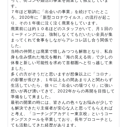
って、街コンや婚活の事業を開業して独立していま
す。
７年ほど順調に「出会いの事業」を続けていたとこ
ろ、2020年に「新型コロナウイルス」の流行が起こ
り、その１年後に泣く泣く廃業をしています。
廃業前には約１０名ほどのスタッフがいて、月１回の
ミーティングには、強制しなくてもだいたい全員が集
まってくれて食事をしながらアレコレ話し合う関係で
した。
当時の仲間とは廃業で惜しみつつも解散となり、私自
身も住み慣れた地元を離れ「海の見える街」で少しの
休養と新しい可能性を求めて首都圏へと引っ越して来
ました。
多くの方がそうだと思いますが想像以上に「コロナ」
の影響が長びき、１年以上もの間あまり人と関わらず
生活していたら、徐々に「出会いの場づくり」に強い
想いが再び湧いてきて、2022年からの再開を目指して
準備をして来ました。
最初の開業の時には、皆さんの色々なお悩みが少しで
も解決できたり主催者が安心な人と思ってもらえれば
と考え、「コーチングアカデミー東京校」というコー
チングスクールを卒業しており、長年プロコーチとし
ても活動してきた経歴があります。