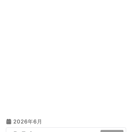
2026年6月