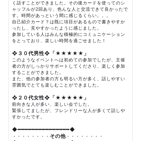
く話すことができました。その後カードを使ってのシ
ャッフルが2回あり、色んな人と交流できて良かったで
す。時間があっという間に感じるくらい。。。
自己紹介カード？は既に項目があるもので書きやすか
ったし、見やすかったように感じました。
参加している人はみんな積極的にコミュニケーション
をとっており、楽しい時間を過ごせました！
❖３０代男性❖「★★★★★」
このようなイベントへは初めての参加でしたが、主催
者の方がしっかりサポートしてくださり、楽しく参加
することができました。
また、他の参加者の方も明るい方が多く、話しやすい
雰囲気でとても楽しむことができました。
❖２０代女性❖「★★★★★」
前向きな人が多い、楽しい会でした。
緊張してましたが、フレンドリーな人が多くて話しや
すかったです。
◆━━━━━━━━━━━━━━━◆
その他
・・・・・・・・
・・・・・・・・