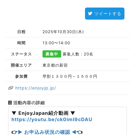
ツイートする
日程
2025年10月30日(木)
時間
13:00〜14:00
ステータス
募集中
募集人数：20名
開催エリア
東京都の新宿
参加費
早割１３００円～１５００円
https://enjoyjp.jp/
活動内容の詳細
▼ EnjoyJapan紹介動画 ▼
https://youtu.be/ck0imI9cDAU
👉
▶ お申込み状況の確認 ◀
👈