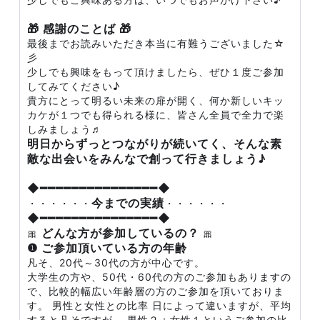
🎁 感謝のことば 🎁
最後までお読みいただき本当に有難うございました☆
彡
少しでも興味をもって頂けましたら、ぜひ１度ご参加
してみてください♪
貴方にとって明るい未来の扉が開く、何か新しいキッ
カケが１つでも得られる様に、皆さん全員で全力で楽
しみましょう♬
明日からずっとつながりが続いてく、そんな素
敵な出会いをみんなで創って行きましょう♪
◆━━━━━━━━━━━━━━━◆
今までの実績
・・・・・・
・・・・・・
◆━━━━━━━━━━━━━━━◆
どんな方が参加しているの？
🎀
🎀
❶ ご参加頂いている方の年齢
凡そ、20代～30代の方が中心です。
大学生の方や、50代・60代の方のご参加もありますの
で、比較的幅広い年齢層の方のご参加を頂いておりま
す。 男性と女性との比率 日によって違いますが、平均
すると凡そですが、 男性２：女性１というご参加の比