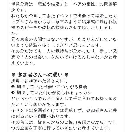
得意分野は「恋愛や結婚」と「ペアの相性」の問題解
決です。
私たちが企画してきたイベントで出会って結婚したカ
ップルさん達からは、毎年のように結婚式に呼ばれ祝
福のスピーチや乾杯の挨拶もさせて頂いたりしまし
た。
元々東京の人間ではないですが、あまり人がしていな
いような経験を多くしてきたと思っています。
その分だけでも、人の気持ちが分かったり、新しい発
想で「人の出会い」を紡いでいけるんじゃないかと考
えています。
🎀 参加者さんへの想い 🎀
折角ご参加頂いた皆さんには
❶ 期待していた出会いにつながる機会
❷ 期待していた何かが得られるキッカケ
どちらか１つでもお土産として手に入れてお帰り頂き
たいという想いがあります。
イベントは企画者だけでは完成せず、参加者さんと共
に創るという側面があります。
その為には、皆さんからのご協力も頂きながら１つ１
つの企画を丁寧に行っていきたいと考えています。