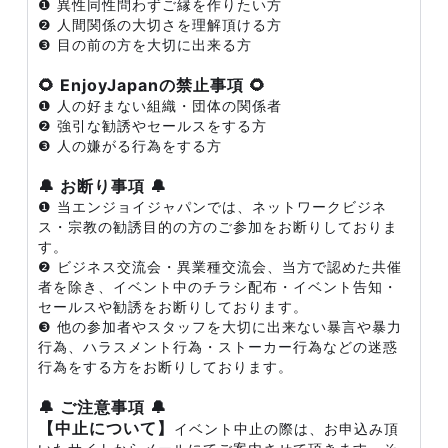
❶ 異性同性問わずご縁を作りたい方
❷ 人間関係の大切さを理解頂ける方
❸ 目の前の方を大切に出来る方
🌻 EnjoyJapanの禁止事項 🌻
❶ 人の好まない組織・団体の関係者
❷ 強引な勧誘やセールスをする方
❸ 人の嫌がる行為をする方
🔔 お断り事項 🔔
❶ 当エンジョイジャパンでは、ネットワークビジネ
ス・宗教の勧誘目的の方のご参加をお断りしておりま
す。
❷ ビジネス交流会・異業種交流会、当方で認めた共催
者を除き、イベント中のチラシ配布・イベント告知・
セールスや勧誘をお断りしております。
❸ 他の参加者やスタッフを大切に出来ない暴言や暴力
行為、ハラスメント行為・ストーカー行為などの迷惑
行為をする方をお断りしております。
🔔 ご注意事項 🔔
【中止について】
イベント中止の際は、お申込み頂