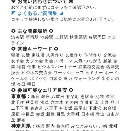
🌼 お問い合わせについて 🌼
お問合せ前にまずはコチラをご確認下さい。
◤ よくあるご質問集 ◢
コチラで解決しない場合は気軽にお問合わせ下さい。
🌻 主な開催場所 🌻
渋谷駅 新宿駅 池袋駅 上野駅 秋葉原駅 各駅周辺 オン
ライン
🌻 関連キーワード 🌻
朝活 友活 趣味活 人脈作り 友達作り 仲間作り 交流会
女子会 カフェ会 出会い 街コン 人気 つながる 起業 副
業 経営 仕事 ビジネスパートナー 異業種交流会 名刺交
換会 ビジネス交流会 ワークショップ セミナー ボード
ゲーム会 ボドゲ会 自習会 ヨガ ウォーキング 出会いの
場 今日 明日
🌻 参加可能なエリア目安 🌻
東京都：
新宿 銀座 八重洲 有楽町 恵比寿 池袋 渋谷
北千住 秋葉原 浅草 六本木 丸の内 立川 町田 上野 品川
二子玉川 表参道 八王子 神楽坂 高尾山 下北沢 お台場
原宿 中目黒 赤坂 新橋 目黒 大手町 日本橋 青山 自由が
丘 麻布
神奈川県：
横浜 関内 桜木町 みなとみらい 川崎 元町