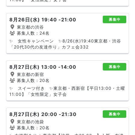
8月26日(水) 19:40 -21:00
募集中
東京都の渋谷
募集人数：24名
✨ 女性キャンペーン ✨8/26(水)19:40東京都・渋谷
「20代30代の友達作り」カフェ会332
8月27日(木) 13:00 -14:00
募集中
東京都の新宿
募集人数：20名
✨ スイーツ付き ✨東京都・西新宿【平日13:00・土曜
11:00】「女性限定」女子会
8月27日(木) 20:00 -21:30
募集中
東京都の池袋
募集人数：20名