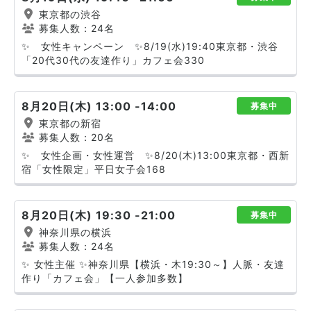
東京都の渋谷
募集人数：24名
✨ 女性キャンペーン ✨8/19(水)19:40東京都・渋谷
「20代30代の友達作り」カフェ会330
8月20日(木) 13:00 -14:00
募集中
東京都の新宿
募集人数：20名
✨ 女性企画・女性運営 ✨8/20(木)13:00東京都・西新
宿「女性限定」平日女子会168
8月20日(木) 19:30 -21:00
募集中
神奈川県の横浜
募集人数：24名
✨ 女性主催 ✨神奈川県【横浜・木19:30～】人脈・友達
作り「カフェ会」【一人参加多数】