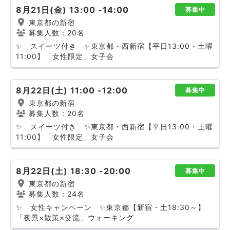
8月21日(金) 13:00 -14:00
募集中
東京都の新宿
募集人数：20名
✨ スイーツ付き ✨東京都・西新宿【平日13:00・土曜
11:00】「女性限定」女子会
8月22日(土) 11:00 -12:00
募集中
東京都の新宿
募集人数：20名
✨ スイーツ付き ✨東京都・西新宿【平日13:00・土曜
11:00】「女性限定」女子会
8月22日(土) 18:30 -20:00
募集中
東京都の新宿
募集人数：24名
✨ 女性キャンペーン ✨東京都【新宿・土18:30～】
「夜景×散策×交流」ウォーキング