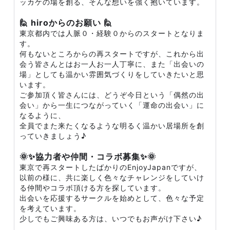
ッカケの場を創る、そんな想いを強く抱いています。
🙋 hiroからのお願い 🙋
東京都内では人脈０・経験０からのスタートとなりま
す。
何もないところからの再スタートですが、これから出
会う皆さんとはお一人お一人丁寧に、また「出会いの
場」としても温かい雰囲気づくりをしていきたいと思
います。
ご参加頂く皆さんには、どうぞ今日という「偶然の出
会い」から一生につながっていく「運命の出会い」に
なるように、
全員でまた来たくなるような明るく温かい居場所を創
っていきましょう♪
🌞✨協力者や仲間・コラボ募集✨🌞
東京で再スタートしたばかりのEnjoyJapanですが、
以前の様に、共に楽しく色々なチャレンジをしていけ
る仲間やコラボ頂ける方を探しています。
出会いを応援するサークルを始めとして、色々な予定
を考えています。
少しでもご興味ある方は、いつでもお声がけ下さい♪