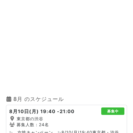
8月 のスケジュール
8月10日(月) 19:40 -21:00
募集中
東京都の渋谷
募集人数：24名
✨ 女性キャンペーン ✨8/10(月)19:40東京都・渋谷