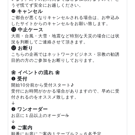
うぞ慌てず安全にお越しください。
❿ キャンセル
ご都合が悪くなりキャンセルされる場合は、お申込み
したサイトからのキャンセルをお願い致します。
⓫ 中止ケース
大雨・台風・大雪・地震など特別な天災の場合には状
況を判断してご連絡させて頂きます。
⓬ お断り
こちらの企画ではネットワークビジネス・宗教の勧誘
目的の方のご参加をお断りしております。
🌼 イベントの流れ 🌼
❶ 受付
開始10分前から受付スタート♪
受付にお時間がかかる場合がありますので、早めに受
付されるのをオススメ致します。
↓
❷ ワンオーダー
お店に１品以上のオーダー☕
↓
❸ ご案内
順番にお席にご案内１テーブル２～６名予定