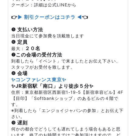
クーポン：詳細は公式LINEから
👉
▶ 割引クーポンはコチラ ◀
👈
❺ 支払い方法
当日現金にて参加費を頂戴致します
❻ 定員
２０名
最大：
❼この会場の受付方法
到着したら「イベント」で来ましたとお伝え下さい、
スタッフがお受付を致します。
❽ 会場
✨コンファレンス東京✨
✨JR新宿駅「南口」より徒歩５分✨
住所：東京都新宿区西新宿1-19-5【新宿幸容ビル】4F
【目印】「Softbankショップ」のあるビルの４階で
す。
※到着したら「エンジョイジャパンの参加」とお伝え下
さい。
❾ 遅刻
何かの都合でどうしても遅れてしまう場合もあると思
います。終了のお時間まではご参加頂けますので、ど