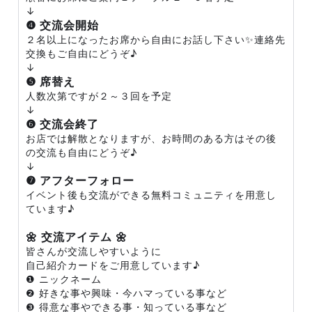
↓
❹ 交流会開始
２名以上になったお席から自由にお話し下さい✨連絡先
交換もご自由にどうぞ♪
↓
❺ 席替え
人数次第ですが２～３回を予定
↓
❻ 交流会終了
お店では解散となりますが、お時間のある方はその後
の交流も自由にどうぞ♪
↓
❼ アフターフォロー
イベント後も交流ができる無料コミュニティを用意し
ています♪
🌼 交流アイテム 🌼
皆さんが交流しやすいように
自己紹介カードをご用意しています♪
❶ ニックネーム
❷ 好きな事や興味・今ハマっている事など
❸ 得意な事やできる事・知っている事など