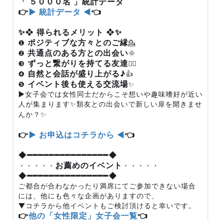
「 ５０００名 」統計データ
👉
▶ 統計データ ◀
👈
✨❖ 得られるメリット ❖✨
ポジティブな方々とのご縁
❶
💁
共通点のある方との出会い
❷
🌞
ずっと繋がりを持てる友達
❸
🙆‍♂️
自然と会話が盛り上がる♪
❹
👍
イベント後も使える交流場
❺
✨
▶女子会では女性同士だからこそ想いや趣味嗜好が近い
人が集まります✨類友との出会いで新しい扉を開きませ
んか？✨
👉
▶ お申込はコチラから ◀
👈
◆━━━━━━━━━━━━━━━◆
お薦めのイベント
・・・・・
・・・・・
◆━━━━━━━━━━━━━━━◆
ご都合が合わなかったり満席にてご参加できない場合
には、他にも色々な企画がありますので、
▼コチラから他イベントもご検討頂けると幸いです。
👉
他の「女性限定」女子会一覧
👈