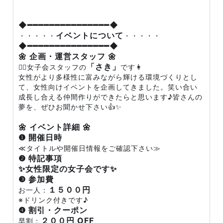
◆━━━━━━━━━━━━━━━◆
イベントについて
・・・・・
・・・・・
◆━━━━━━━━━━━━━━━◆
🌼 企画・運営スタッフ 🌼
「さき」
💁‍♀️女子会スタッフの
です👩
女性がより多様性に富みながら輝ける環境づくりとし
て、女性向けイベントを企画してきました。笑い合い
成長し合える仲間作りができたらと思います♪皆さんの
夢を、ぜひお聞かせ下さい👍✨
🌼 イベント詳細 🌼
❶ 開催日時
≪タイトルや開催日情報をご確認下さい≫
❷ 特記事項
✨女性限定の女子会です✨
❸ 参加費
１５００円
お一人：
※ドリンク付きです♪
❹ 割引・クーポン
２００円 OFF
早割：