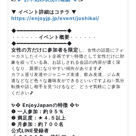
▼ イベント詳細はコチラ ▼
https://enjoyjp.jp/event/joshikai/
◆━━━━━━━━━━━━━━━◆
イベント概要
・・・・・・
・・・・・・
◆━━━━━━━━━━━━━━━◆
女性の方だけに参加者を限定
し、女性の話題にフォ
ーカスしたイベント企画です✨特徴として女性だけに対
象を絞っている為、お話しされる会話の内容が濃く深
くなり、親密になりやすい傾向があります🎵
カフェ巡り友達やジャニーズ友達、飲み友達、ジム友
達などなど色々な趣味友ができるといいですよね✨気分
転換や話し相手を見つけるなど、どうぞ気軽にご参加
ください🎵
✨❖ EnjoyJapanの特徴 ❖✨
❶ 一人参加：約９５％
❷ 満足度：★４.５以上
❸ 月参加：約７００名
公式LINE登録者