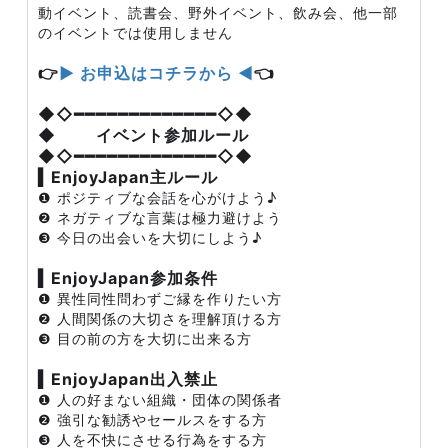
動イベント、読書会、野外イベント、飲み会、他一部
のイベントでは使用しません
👉
▶ お申込はコチラから ◀
👈
◆◇━━━━━━━━━━━━━◇◆
◆ イベント参加ルール
◆◇━━━━━━━━━━━━━◇◆
▍EnjoyJapan主ルール
❶ ポジティブな会話を心がけよう♪
❷ ネガティブな言葉は極力避けよう
❸ 今日の出会いを大切にしよう♪
▍EnjoyJapan参加条件
❶ 異性同性問わずご縁を作りたい方
❷ 人間関係の大切さを理解頂ける方
❸ 目の前の方を大切に出来る方
▍EnjoyJapan出入禁止
❶ 人の好まない組織・団体の関係者
❷ 強引な勧誘やセールスをする方
❸ 人を不快にさせる行為をする方