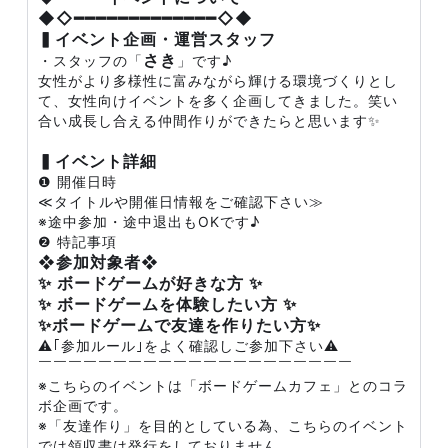
◆◇━━━━━━━━━━━━━◇◆
▍イベント企画・運営スタッフ
さき
・スタッフの「
」です♪
女性がより多様性に富みながら輝ける環境づくりとし
て、女性向けイベントを多く企画してきました。笑い
合い成長し合える仲間作りができたらと思います✨
▍イベント詳細
❶ 開催日時
≪タイトルや開催日情報をご確認下さい≫
※途中参加・途中退出もOKです♪
❷ 特記事項
❖参加対象者❖
✨ ボードゲームが好きな方 ✨
✨ ボードゲームを体験したい方 ✨
✨ボードゲームで友達を作りたい方✨
⚠️｢参加ルール｣をよく確認しご参加下さい⚠️
￣￣￣￣￣￣￣￣￣￣￣￣￣￣￣￣￣￣￣￣￣
※こちらのイベントは「ボードゲームカフェ」とのコラ
ボ企画です。
※「友達作り」を目的としている為、こちらのイベント
では領収書は発行をしておりません。