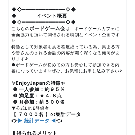
◆◇━━━━━━━━━━━━━◇◆
◆ イベント概要
◆◇━━━━━━━━━━━━━◇◆
ボードゲーム会
こちらの
は、ボードゲームカフェに
全面協力を頂いて開催される特別なイベント企画です
✨
特徴として対象者をある程度絞っている為、集まる方
や皆さんのされる会話の内容が濃く深くなる傾向があ
ります♪
●ボードゲームが初めての方も安心して参加できる内
容になっています✨ぜひ、お気軽にお申し込み下さい♪
✨EnjoyJapanの特徴✨
❶ 一人参加：約９５％
❷ 満足度：★４.８点
❸ 月参加：約５００名
▼公式LINE登録者
【 ７０００名 】の集計データ
👉
▶ 統計データ ◀
👈
▍得られるメリット