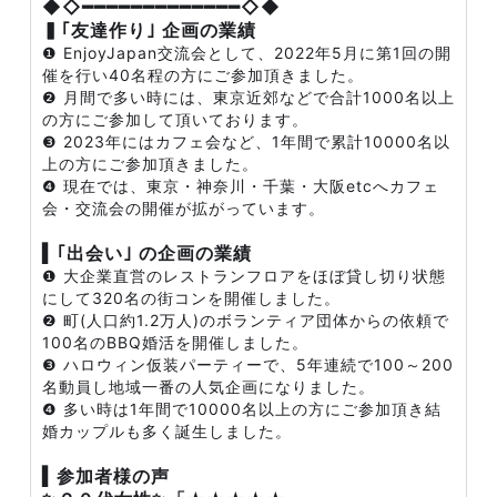
◆◇━━━━━━━━━━━━━◇◆
▍｢友達作り｣ 企画の業績
❶ EnjoyJapan交流会として、2022年5月に第1回の開
催を行い40名程の方にご参加頂きました。
❷ 月間で多い時には、東京近郊などで合計1000名以上
の方にご参加して頂いております。
❸ 2023年にはカフェ会など、1年間で累計10000名以
上の方にご参加頂きました。
❹ 現在では、東京・神奈川・千葉・大阪etcへカフェ
会・交流会の開催が拡がっています。
▍｢出会い｣ の企画の業績
❶ 大企業直営のレストランフロアをほぼ貸し切り状態
にして320名の街コンを開催しました。
❷ 町(人口約1.2万人)のボランティア団体からの依頼で
100名のBBQ婚活を開催しました。
❸ ハロウィン仮装パーティーで、5年連続で100～200
名動員し地域一番の人気企画になりました。
❹ 多い時は1年間で10000名以上の方にご参加頂き結
婚カップルも多く誕生しました。
▍参加者様の声