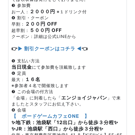
❸ 参加費
２０００円
お一人：
※１ドリンク付
❹ 割引・クーポン
２００円 OFF
早割：
５００円 OFF
超早割：
クーポン：詳細は公式LINEから
👉
▶ 割引クーポンはコチラ ◀
👈
❺ 支払い方法
当日現金
にて参加費を頂戴致します
❻ 定員
１６名
最大：
※参加者４名で開催致します
❼ この会場の付方法
エンジョイジャパン
「会場」に到着したら「
」で来
ましたとスタッフにお伝え下さい。
❽ 会場
【 ボードゲームカフェONE 】
✨地下鉄：池袋駅「12出口」から徒歩３分程✨
✨JR：池袋駅「西口」から徒歩３分程✨
住所：東京都豊島区西池袋1-41-8【K’SⅡビル】5F･6F