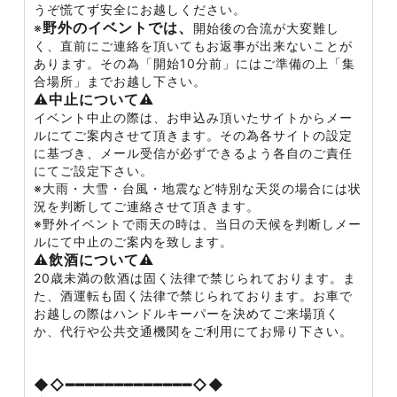
うぞ慌てず安全にお越しください。
野外のイベントでは、
※
開始後の合流が大変難し
く、直前にご連絡を頂いてもお返事が出来ないことが
あります。その為「開始10分前」にはご準備の上「集
合場所」までお越し下さい。
⚠️中止について⚠️
イベント中止の際は、お申込み頂いたサイトからメー
ルにてご案内させて頂きます。その為各サイトの設定
に基づき、メール受信が必ずできるよう各自のご責任
にてご設定下さい。
※大雨・大雪・台風・地震など特別な天災の場合には状
況を判断してご連絡させて頂きます。
※野外イベントで雨天の時は、当日の天候を判断しメー
ルにて中止のご案内を致します。
⚠️飲酒について⚠️
20歳未満の飲酒は固く法律で禁じられております。ま
た、酒運転も固く法律で禁じられております。お車で
お越しの際はハンドルキーパーを決めてご来場頂く
か、代行や公共交通機関をご利用にてお帰り下さい。
◆◇━━━━━━━━━━━━━◇◆