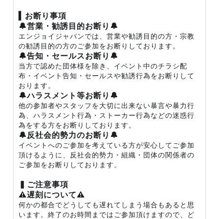
▍お断り事項
🔔営業・勧誘目的お断り🔔
エンジョイジャパンでは、営業や勧誘目的の方・宗教
の勧誘目的の方のご参加をお断りしております。
🔔告知・セールスお断り🔔
当方で認めた団体様を除き、イベント中のチラシ配
布・イベント告知・セールスや勧誘行為をお断りして
おります。
🔔ハラスメント等お断り🔔
他の参加者やスタッフを大切に出来ない暴言や暴力行
為、ハラスメント行為・ストーカー行為などの迷惑行
為をする方をお断りしております。
🔔反社会的勢力のお断り🔔
イベントへのご参加を考えている方が安心してご参加
頂けるように、反社会的勢力・組織・団体の関係者の
ご参加をお断りしております。
▍ご注意事項
⚠️遅刻について⚠️
何かの都合でどうしても遅れてしまう場合もあると思
います。終了のお時間まではご参加頂けますので、ど