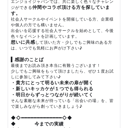
エンジョイジャパンでは、共に楽しく色々なチャレン
仲間やコラボ頂ける方を探していま
ジができる
す。
社会人サークルやイベントを開催している方、企業様
や個人の方でも構いません。
出会いを応援する社会人サークルを始めとして、今後
色々なイベントを計画しています。
想いに共感
して頂いた方・少しでもご興味のある方
は、いつでも気軽にお声がけ下さい♪
▍感謝のことば
最後までお読み頂き本当に有難うございます！
少しでもご興味をもって頂けましたら、ぜひ１度お試
しに参加してみて下さい♪
・貴方にとって明るい未来の扉が開く
・新しいキッカケが１つでも得られる
・明日からずっとつながりが続いてく
そんな素敵な未来が待っている「出会いの場」を、皆
で楽しみながら創っていきましょう♪
◆◇━━━━━━━━━━━━━◇◆
◆ 今までの実績