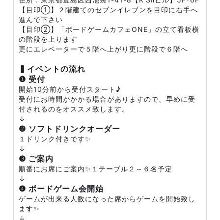
【目印①】２階建てのセブンイレブンを目印に右手へ
進んで下さい
【目印②】「ボードゲームカフェONE」の立て看板横
の階段を上ります
更にエレベーターで５階へ上がり更に階段で６階へ
▍イベントの流れ
❶ 受付
開始10分前から受付スタート♪
受付にお時間がかかる場合がありますので、早めに受
付されるのをオススメ致します。
↓
❷ ソフトドリンクオーダー
１ドリンク付きです✨
↓
❸ ご案内
順番にお席にご案内✨１テーブル２～６名予定
↓
❹ ボードゲーム会開始
ゲームが出来る人数になった席からゲームを開始致し
ます✨
↓