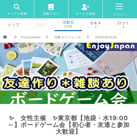
サークル検索
活動ブログ
サークル登録
メニュー
活動日
Ｑ＆Ａ
口コミ
トップ
ブログ
2745
7
2
EnjoyJapan
活動スケジュール
2026/8/5(水)
✨ 女性主催 ✨東京都【池袋・水19:00
～】ボードゲーム会【初心者・友達と参加
大歓迎】