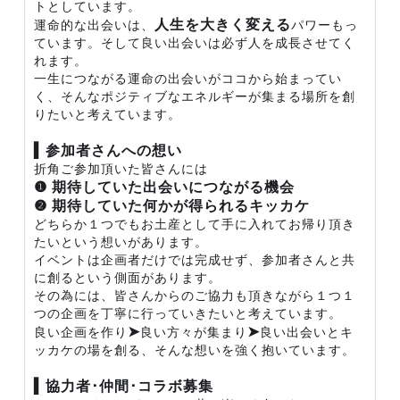
トとしています。
人生を大きく変える
運命的な出会いは、
パワーもっ
ています。そして良い出会いは必ず人を成長させてく
れます。
一生につながる運命の出会いがココから始まってい
く、そんなポジティブなエネルギーが集まる場所を創
りたいと考えています。
▍参加者さんへの想い
折角ご参加頂いた皆さんには
❶ 期待していた出会いにつながる機会
❷ 期待していた何かが得られるキッカケ
どちらか１つでもお土産として手に入れてお帰り頂き
たいという想いがあります。
イベントは企画者だけでは完成せず、参加者さんと共
に創るという側面があります。
その為には、皆さんからのご協力も頂きながら１つ１
つの企画を丁寧に行っていきたいと考えています。
➤
➤
良い企画を作り
良い方々が集まり
良い出会いとキ
ッカケの場を創る、そんな想いを強く抱いています。
▍協力者･仲間･コラボ募集