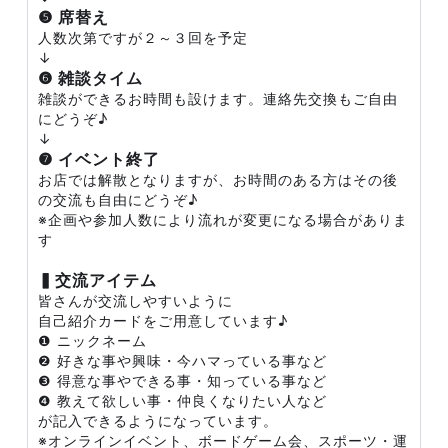
❺ 席替え
人数次第ですが２～３回を予定
↓
❻ 雑談タイム
雑談ができるお時間も設けます。連絡先交換もご自由
にどうぞ♪
↓
❼ イベント終了
お店では解散となりますが、お時間のある方はその後
の交流も自由にどうぞ♪
※企画や参加人数により流れが変更になる場合がありま
す
▍交流アイテム
皆さんが交流しやすいように
自己紹介カードをご用意しています♪
❶ ニックネーム
❷ 好きな事や興味・今ハマっている事など
❸ 得意な事やできる事・知っている事など
❹ 教えて欲しい事・仲良くなりたい人など
が記入できるようになっています。
※オンラインイベント、ボードゲーム会、スポーツ・運