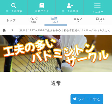
サークル検索
活動ブログ
サークル登録
メニュー
活動日
ブログ
Ｑ＆Ａ
口コミ
トップ
221
316
7
10
【東京】1987〜1997年生まれ中心｜初心者歓迎のバドサークル（みんとん
通常
ツイートする