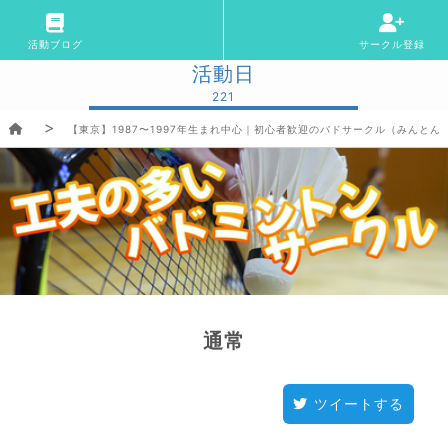
活動ブログ
サークル登録
活動日
221
【東京】1987〜1997年生まれ中心｜初心者歓迎のバドサークル（みんとん
通常
ツイートする