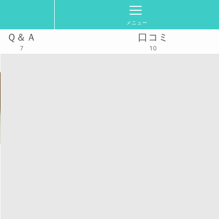
メニュー
Ｑ＆Ａ
口コミ
7
10
部）
活動スケジュール
2025/7/21(月)