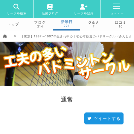
サークル検索
活動ブログ
サークル登録
メニュー
活動日
ブログ
Ｑ＆Ａ
口コミ
トップ
221
314
7
10
【東京】1987〜1997年生まれ中心｜初心者歓迎のバドサークル（みんとん
通常
ツイートする