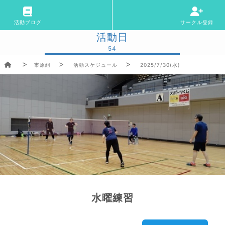
活動ブログ
サークル登録
活動日
54
市原組
活動スケジュール
2025/7/30(水)
水曜練習