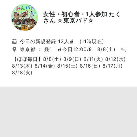
女性・初心者・1人参加 たく
さん ☆東京バド☆
今日の新規登録 12人🍏 (11時現在)
東京都 ： 残1 🍎今日12:00🍎 8/8(土) ✨超
【ほぼ毎日】8/8(土) 8/9(日) 8/11(火) 8/12(水)
8/13(木) 8/14(金) 8/15(土) 8/16(日) 8/17(月)
8/18(火)