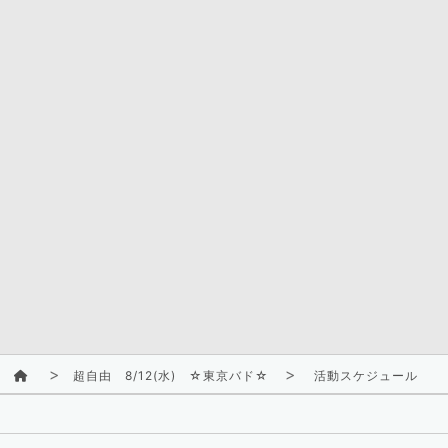
超自由 8/12(水) ☆東京バド☆
活動スケジュール