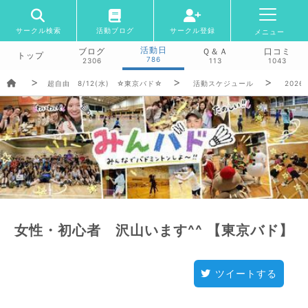
サークル検索
活動ブログ
サークル登録
メニュー
活動日
ブログ
Ｑ＆Ａ
口コミ
トップ
786
2306
113
1043
超自由 8/12(水) ☆東京バド☆
活動スケジュール
2026/
女性・初心者 沢山います^^ 【東京バド】
ツイートする